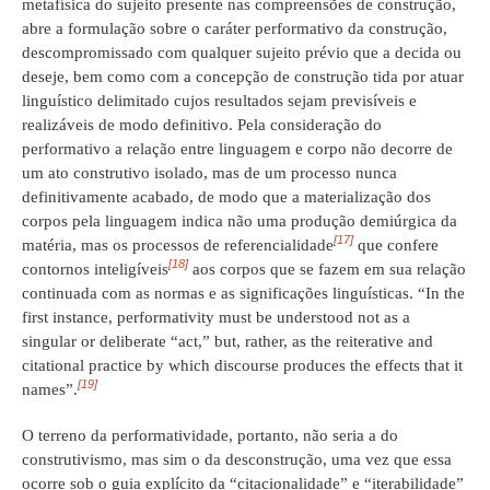
metafísica do sujeito presente nas compreensões de construção,
abre a formulação sobre o caráter performativo da construção,
descompromissado com qualquer sujeito prévio que a decida ou
deseje, bem como com a concepção de construção tida por atuar
linguístico delimitado cujos resultados sejam previsíveis e
realizáveis de modo definitivo. Pela consideração do
performativo a relação entre linguagem e corpo não decorre de
um ato construtivo isolado, mas de um processo nunca
definitivamente acabado, de modo que a materialização dos
corpos pela linguagem indica não uma produção demiúrgica da
[17]
matéria, mas os processos de referencialidade
que confere
[18]
contornos inteligíveis
aos corpos que se fazem em sua relação
continuada com as normas e as significações linguísticas. “In the
first instance, performativity must be understood not as a
singular or deliberate “act,” but, rather, as the reiterative and
citational practice by which discourse produces the effects that it
[19]
names”.
O terreno da performatividade, portanto, não seria a do
construtivismo, mas sim o da desconstrução, uma vez que essa
ocorre sob o guia explícito da “citacionalidade” e “iterabilidade”