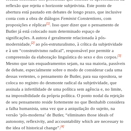
reflexão que rejeita o horizonte subjetivista. Este ponto de
abertura está pautado em debates de longo prazo, que inclusive
conta com a obra de diálogos
Feminist Constentions
, com
[1]
proposições e réplicas
. Isso quer dizer que o pensamento de
Butler já está colocado num determinado espaço de
significações. A autora é geralmente relacionada à pós-
[2]
modernidade,
ao pós-estruturalismo, à crítica da subjetividade
e à um “construtivismo radical”, responsável por permitir a
[3]
compreensão da elaboração linguística do sexo e dos corpos.
Mesmo que tais enquadramentos sejam, na sua maioria, passíveis
de debate, especialmente sobre o modo de considerar cada uma
dessas vertentes, o pensamento de Butler, para sua opositora, se
coloca no registro do desmonte radical da subjetividade, que
assinala a infertilidade de uma política sem agência e, no limite,
na impossibilidade da própria política. O ponto nodal da rejeição
de seu pensamento reside fortemente no que Benhabib considera
a falha humanista, uma vez que a aniquilação do sujeito, na
versão ‘pós-moderna’ de Butler, “eliminates those ideals of
autonomy, reflexivity, and accountability which are necessary to
[4]
the idea of historical change”.