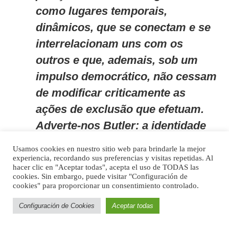
como lugares temporais,
dinâmicos, que se conectam e se
interrelacionam uns com os
outros e que, ademais, sob um
impulso democrático, não cessam
de modificar criticamente as
ações de exclusão que efetuam.
Adverte-nos Butler: a identidade
coerente se sustenta em uma
Usamos cookies en nuestro sitio web para brindarle la mejor
série de exclusões, de atos de
experiencia, recordando sus preferencias y visitas repetidas. Al
hacer clic en "Aceptar todas", acepta el uso de TODAS las
crueldade; crueldade também
cookies. Sin embargo, puede visitar "Configuración de
cookies" para proporcionar un consentimiento controlado.
contra si mesma, ou contra si
mesmo, já é preciso mutilar
Configuración de Cookies
Aceptar todas
facetas que habitam em nossa