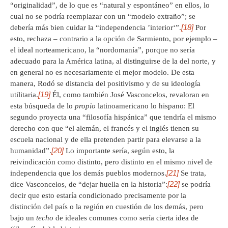
“originalidad”, de lo que es “natural y espontáneo” en ellos, lo
cual no se podría reemplazar con un “modelo extraño”; se
[18]
debería más bien cuidar la “independencia ’interior‘”.
Por
esto, rechaza – contrario a la opción de Sarmiento, por ejemplo –
el ideal norteamericano, la “nordomanía”, porque no sería
adecuado para la América latina, al distinguirse de la del norte, y
en general no es necesariamente el mejor modelo. De esta
manera, Rodó se distancia del positivismo y de su ideología
[19]
utilitaria.
Él, como también José Vasconcelos, revaloran en
esta búsqueda de lo
propio
latinoamericano lo hispano: El
segundo proyecta una “filosofía hispánica” que tendría el mismo
derecho con que “el alemán, el francés y el inglés tienen su
escuela nacional y de ella pretenden partir para elevarse a la
[20]
humanidad”.
Lo importante sería, según esto, la
reivindicación como distinto, pero distinto en el mismo nivel de
[21]
independencia que los demás pueblos modernos.
Se trata,
[22]
dice Vasconcelos, de “dejar huella en la historia”:
se podría
decir que esto estaría condicionado precisamente por la
distinción del país o la región en cuestión de los demás, pero
bajo un
techo
de ideales comunes como sería cierta idea de