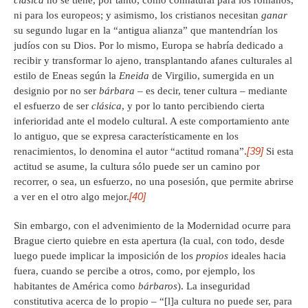
clásica
no se tiene, por tanto, como connatural para los romanos,
ni para los europeos; y asimismo, los cristianos necesitan
ganar
su segundo lugar en la “antigua alianza” que mantendrían los
judíos con su Dios. Por lo mismo, Europa se habría dedicado a
recibir y transformar lo ajeno, transplantando afanes culturales al
estilo de Eneas según la
Eneida
de Virgilio, sumergida en un
designio por no ser
bárbara
– es decir, tener cultura – mediante
el esfuerzo de ser
clásica
, y por lo tanto percibiendo cierta
inferioridad ante el modelo cultural. A este comportamiento ante
lo antiguo, que se expresa característicamente en los
[39]
renacimientos, lo denomina el autor “actitud romana”.
Si esta
actitud se asume, la cultura sólo puede ser un camino por
recorrer, o sea, un esfuerzo, no una posesión, que permite abrirse
[40]
a ver en el otro algo mejor.
Sin embargo, con el advenimiento de la Modernidad ocurre para
Brague cierto quiebre en esta apertura (la cual, con todo, desde
luego puede implicar la imposición de los
propios
ideales hacia
fuera, cuando se percibe a otros, como, por ejemplo, los
habitantes de América como
bárbaros
). La inseguridad
constitutiva acerca de lo propio – “[l]a cultura no puede ser, para