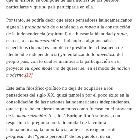
que
la
historia
se compone de las historias de los pueblos
particulares y que
su
país participaría en ella.
Por tanto, se podría decir que estos pensadores latinoamericanos
siguen la
propaganda
de o tendencia
europea
a la construcción
de la independencia (espiritual) y a buscar la identidad
propia
,
esto es, a la
modernización –
imitando a algunos países
específicos (lo cual es también expresión de la búsqueda de
identidad e independencia) y/o enfatizando lo
novedoso
del
propio país, con lo cual se manifiesta la participación en el
proyecto
europeo moderno
de querer
ser
en el modo de
nación
[17]
moderna
.
Este tema filosófico-político no deja de ocuparles a los
pensadores del siglo XX, quizá también por el poco éxito en la
consolidación de las naciones latinoamericanas independientes,
que se percibe en ciertos momentos como fracaso en el proyecto
de la
modernización
. Así, José Enrique Rodó subraya, con
respecto a la pregunta por la identidad de la cultura
latinoamericana, la importancia, ante estas exigencias de
progresar
, del “genio personal” de los pueblos, de su