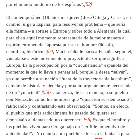
[53]
por el mundo moderno de los espíritus”.
El contemporáneo (19 años más joven) José Ortega y Gasset, en
cambio, urge a España, para resolver su problema – que sería
ella misma – a abrirse a Europa y sobre todo a Alemania, la cual
para él en aquel momento representaría de la mejor manera el
espíritu europeo de “apuesta por ser el hombre filósofo,
[54]
científico, histórico”.
Mucha falta le haría a España, según él,
vincularse a este movimiento o proyecto de
ser
que significa
Europa. Es la preocupación por la “circunstancia” española del
momento la que lo lleva a pensar así, porque la desea “salvar”,
ya que percibe a su nación “fuera de la trayectoria de la cultura”,
carente de historia y ciencia y por tanto urgentemente necesitada
[55]
de un “yo actual”.
Caracteriza, de esta manera, a su pueblo
con Nietzsche como los hombres que “quisieron ser demasiado”,
ratificando y contrastando esta observación: “Somos, en efecto,
el pueblo que más radicalmente ha pasado del querer ser
[56]
demasiado al demasiado no querer ser”.
Es que el hombre y
los pueblos viven para Ortega bajo un “terrible imperativo de
autenticidad”: “Y cuando a un pueblo se le seca la fantasía para