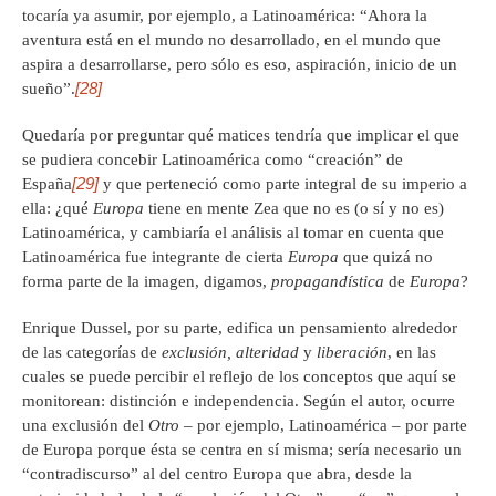
tocaría ya asumir, por ejemplo, a Latinoamérica: “Ahora la
aventura está en el mundo no desarrollado, en el mundo que
aspira a desarrollarse, pero sólo es eso, aspiración, inicio de un
[28]
sueño”.
Quedaría por preguntar qué matices tendría que implicar el que
se pudiera concebir Latinoamérica como “creación” de
[29]
España
y que perteneció como parte integral de su imperio a
ella: ¿qué
Europa
tiene en mente Zea que no es (o sí y no es)
Latinoamérica, y cambiaría el análisis al tomar en cuenta que
Latinoamérica fue integrante de cierta
Europa
que quizá no
forma parte de la imagen, digamos,
propagandística
de
Europa
?
Enrique Dussel, por su parte, edifica un pensamiento alrededor
de las categorías de
exclusión, alteridad
y
liberación
, en las
cuales se puede percibir el reflejo de los conceptos que aquí se
monitorean: distinción e independencia. Según el autor, ocurre
una exclusión del
Otro
– por ejemplo, Latinoamérica – por parte
de Europa porque ésta se centra en sí misma; sería necesario un
“contradiscurso” al del centro Europa que abra, desde la