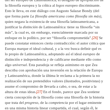
del ser europeo de Latinoamérica, el designio de
apropiación
de
la filosofía europea y la crítica al
logos
europeo discriminante.
Esto le lleva, en este diálogo con Augusto Salazar Bondy (del
que forma parte
La filosofía americana como filosofía sin más),
quien negara la existencia de una filosofía latinoamericana, a
justificar la
distinción
de Latinoamérica: tiene
su
filosofía “sin
más”, la cual es, sin embargo, esencialmente marcada por su
[26]
enfoque en lo político, por ser “filosofía comprometida”.
Se
puede constatar entonces cierta contradicción: el autor critica que
Europa marque el ideal cultural, y a la vez busca definir qué es
lo propio de Latinoamérica, adoptando así el ideal
europeo
de
distinción e independencia y de calificarse mediante ello como
algo
universal
. Esta paradoja se refleja asimismo en que Zea
describa con aprobación una inversión en la relación de Europa
y Latinoamérica, donde la última le reclama a la primera la no
realización de sus pretendidos valores (ilustrados, positivistas) y
asume el compromiso de llevarla a cabo, o sea, de estar a la
[27]
altura de estas ideas.
En el fondo, parece que Zea sostiene
cierta concepción de la filosofía como una filosofía de la historia
que trata del
progreso
, de la
compe
tencia
por el lugar eminente
en una misma historia linear compartida, el cual, según él, le