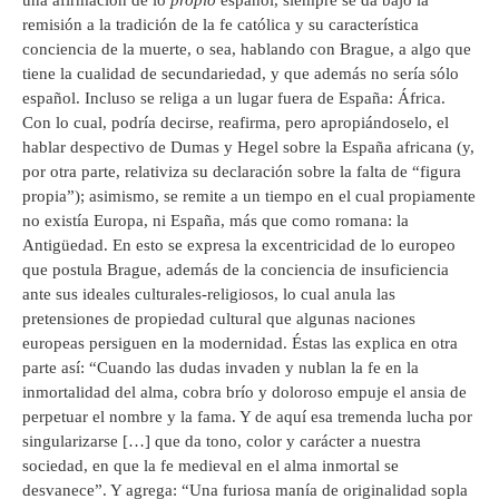
una afirmación de lo
propio
español, siempre se da bajo la
remisión a la tradición de la fe católica y su característica
conciencia de la muerte, o sea, hablando con Brague, a algo que
tiene la cualidad de secundariedad, y que además no sería sólo
español. Incluso se religa a un lugar fuera de España: África.
Con lo cual, podría decirse, reafirma, pero apropiándoselo, el
hablar despectivo de Dumas y Hegel sobre la España africana (y,
por otra parte, relativiza su declaración sobre la falta de “figura
propia”); asimismo, se remite a un tiempo en el cual propiamente
no existía Europa, ni España, más que como romana: la
Antigüedad. En esto se expresa la excentricidad de lo europeo
que postula Brague, además de la conciencia de insuficiencia
ante sus ideales culturales-religiosos, lo cual anula las
pretensiones de propiedad cultural que algunas naciones
europeas persiguen en la modernidad. Éstas las explica en otra
parte así: “Cuando las dudas invaden y nublan la fe en la
inmortalidad del alma, cobra brío y doloroso empuje el ansia de
perpetuar el nombre y la fama. Y de aquí esa tremenda lucha por
singularizarse […] que da tono, color y carácter a nuestra
sociedad, en que la fe medieval en el alma inmortal se
desvanece”. Y agrega: “Una furiosa manía de originalidad sopla