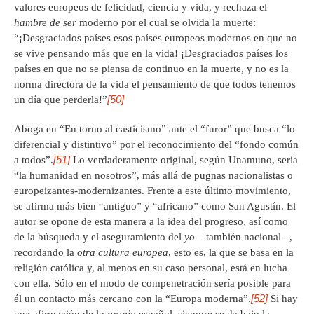
valores europeos de felicidad, ciencia y vida, y rechaza el
hambre de ser
moderno por el cual se olvida la muerte:
“¡Desgraciados países esos países europeos modernos en que no
se vive pensando más que en la vida! ¡Desgraciados países los
países en que no se piensa de continuo en la muerte, y no es la
norma directora de la vida el pensamiento de que todos tenemos
[50]
un día que perderla!”
Aboga en “En torno al casticismo” ante el “furor” que busca “lo
diferencial y distintivo” por el reconocimiento del “fondo común
[51]
a todos”.
Lo verdaderamente original, según Unamuno, sería
“la humanidad en nosotros”, más allá de pugnas nacionalistas o
europeizantes-modernizantes. Frente a este último movimiento,
se afirma más bien “antiguo” y “africano” como San Agustín. El
autor se opone de esta manera a la idea del progreso, así como
de la búsqueda y el aseguramiento del
yo –
también nacional
–
,
recordando la
otra
cultura
europea
, esto es, la que se basa en la
religión católica y, al menos en su caso personal, está en lucha
con ella. Sólo en el modo de compenetración sería posible para
[52]
él un contacto más cercano con la “Europa moderna”.
Si hay