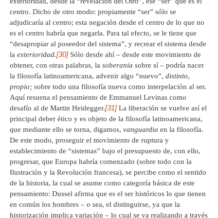
exterioridad, desde la “revelación del Otro”, ese “ser” que es el
centro. Dicho de otro modo: propiamente “ser” sólo se
adjudicaría al centro; esta negación desde el centro de lo que no
es el centro habría que negarla. Para tal efecto, se le tiene que
“desapropiar al poseedor del sistema”, y recrear el sistema desde
[30]
la
exterioridad.
Sólo desde ahí – desde este movimiento de
obtener, con otras palabras, la
soberanía
sobre sí – podría nacer
la filosofía latinoamericana, advenir algo “nuevo”,
distinto
,
propio;
sobre todo una filosofía nueva como interpelación al ser.
Aquí resuena el pensamiento de Emmanuel Levinas como
[31]
desafío al de Martin Heidegger.
La liberación se vuelve así el
principal deber ético y es objeto de la filosofía latinoamericana,
que mediante ello se torna, digamos,
vanguardia
en la filosofía.
De este modo, proseguir el movimiento de ruptura y
establecimiento de “sistemas” bajo el presupuesto de, con ello,
progresar, que Europa habría comenzado (sobre todo con la
Ilustración y la Revolución francesa), se percibe como el sentido
de la historia, la cual se asume como categoría básica de este
pensamiento: Dussel afirma que es el ser históricos lo que tienen
en común los hombres – o sea, el distinguirse, ya que la
historización implica variación – lo cual se va realizando a través