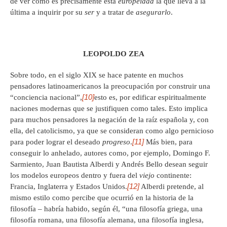
de ver cómo es precisamente esta
europeidad
la que lleva a la
última a inquirir por su
ser
y a tratar de
asegurarlo
.
LEOPOLDO ZEA
Sobre todo, en el siglo XIX se hace patente en muchos
pensadores latinoamericanos la preocupación por construir una
[10]
“conciencia nacional”,
esto es, por edificar espiritualmente
naciones modernas que se justifiquen como tales. Esto implica
para muchos pensadores la negación de la raíz española y, con
ella, del catolicismo, ya que se consideran como algo pernicioso
[11]
para poder lograr el deseado
progreso
.
Más bien, para
conseguir lo anhelado, autores como, por ejemplo, Domingo F.
Sarmiento, Juan Bautista Alberdi y Andrés Bello desean seguir
los modelos europeos dentro y fuera del
viejo
continente:
[12]
Francia, Inglaterra y Estados Unidos.
Alberdi pretende, al
mismo estilo como percibe que ocurrió en la historia de la
filosofía – habría habido, según él, “una filosofía griega, una
filosofía romana, una filosofía alemana, una filosofía inglesa,