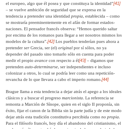
[41]
el europeo, algo que él posea y que constituya la identidad”
– se vuelve ambición de seguridad que se expresa en la
tendencia a pretender una identidad
propia
, establecida – como
se mostraría preeminentemente en el afán de formar estados-
naciones. El pensador francés observa: “Hemos querido saltar
por encima de los romanos para llegar a ser nosotros mismos los
[42]
modelos de la cultura”.
Los pueblos tenderían pues ahora a
pretender
ser
Grecia, ser (el)
original
por sí sólos, no ya
depender del pasado sino tomarlo sólo en cuenta para poder
[43]
medir el propio
avance
con respecto a él
– digamos que
pretenden
auto-determinarse
, ser independientes e incluso
colonizar a otros, lo cual se podría leer como una repetición-
[44]
revancha de lo que llevara a cabo el imperio romano.
Brague llama a esta tendencia a dejar atrás el apego a los ideales
clásicos y a buscar el progreso
marcionista
. La referencia se
remonta a Marción de Sínope, quien en el siglo II proponía, sin
éxito, fijar el canon de la Biblia sin la parte judía y de este modo
dejar atrás esta tradición constitutiva percibida como
no propia
.
Para el filósofo francés, hoy día el abandono del cristianismo, el