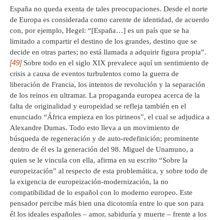
España no queda exenta de tales preocupaciones. Desde el norte
de Europa es considerada como carente de identidad, de acuerdo
con, por ejemplo, Hegel: “[España…] es un país que se ha
limitado a compartir el destino de los grandes, destino que se
decide en otras partes; no está llamada a adquirir figura propia”.
[49]
Sobre todo en el siglo XIX prevalece aquí un sentimiento de
crisis a causa de eventos turbulentos como la guerra de
liberación de Francia, los intentos de revolución y la separación
de los reinos en ultramar. La propaganda europea acerca de la
falta de originalidad y europeidad se refleja también en el
enunciado “África empieza en los pirineos”, el cual se adjudica a
Alexandre Dumas. Todo esto lleva a un movimiento de
búsqueda de regeneración y de auto-redefinición; prominente
dentro de él es la generación del 98. Miguel de Unamuno, a
quien se le vincula con ella, afirma en su escrito “Sobre la
europeización” al respecto de esta problemática, y sobre todo de
la exigencia de europeización-modernización, la no
compatibilidad de lo español con lo moderno europeo. Este
pensador percibe más bien una dicotomía entre lo que son para
él los ideales españoles – amor, sabiduría y muerte – frente a los