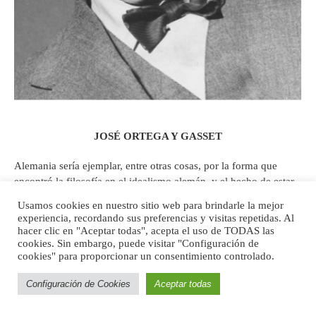
JOSÉ ORTEGA Y GASSET
Alemania sería ejemplar, entre otras cosas, por la forma que
encontró la filosofía en el idealismo alemán, y el hecho de estar,
siendo
la
nación europea joven del momento, en el movimiento
Usamos cookies en nuestro sitio web para brindarle la mejor
de formarse. Por eso, dice Ortega de sí, que sin que Alemania lo
experiencia, recordando sus preferencias y visitas repetidas. Al
sepa, “[d]urante toda una etapa yo he anexionado todo el mundo
hacer clic en "Aceptar todas", acepta el uso de TODAS las
de habla española al magisterio de Alemania.” Y esto significa
cookies. Sin embargo, puede visitar "Configuración de
cookies" para proporcionar un consentimiento controlado.
también: “De paso he infeccionado a toda Sudamérica de
[59]
germanismo”.
Configuración de Cookies
Aceptar todas
Ambos pensadores coinciden, con todo, en la necesidad de