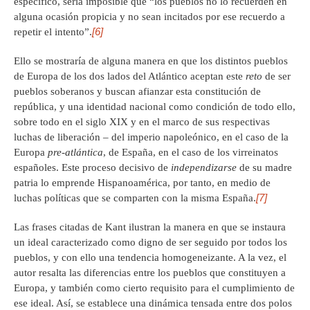
específico, sería imposible que “los pueblos no lo recuerden en
alguna ocasión propicia y no sean incitados por ese recuerdo a
[6]
repetir el intento”.
Ello se mostraría de alguna manera en que los distintos pueblos
de Europa de los dos lados del Atlántico aceptan este
reto
de ser
pueblos soberanos y buscan afianzar esta constitución de
república, y una identidad nacional como condición de todo ello,
sobre todo en el siglo XIX y en el marco de sus respectivas
luchas de liberación – del imperio napoleónico, en el caso de la
Europa
pre-atlántica
, de España, en el caso de los virreinatos
españoles. Este proceso decisivo de
independi
z
a
rse
de su madre
patria lo emprende Hispanoamérica, por tanto, en medio de
[7]
luchas políticas que se comparten con la misma España.
Las frases citadas de Kant ilustran la manera en que se instaura
un ideal caracterizado como digno de ser seguido por todos los
pueblos, y con ello una tendencia homogeneizante. A la vez, el
autor resalta las diferencias entre los pueblos que constituyen a
Europa, y también como cierto requisito para el cumplimiento de
ese ideal. Así, se establece una dinámica tensada entre dos polos