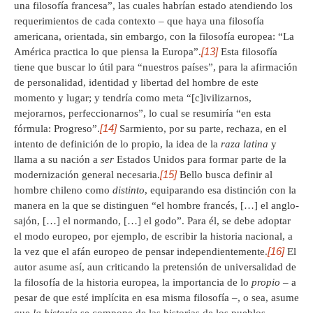
una filosofía francesa”, las cuales habrían estado atendiendo los
requerimientos de cada contexto – que haya una filosofía
americana, orientada, sin embargo, con la filosofía europea: “La
[13]
América practica lo que piensa la Europa”.
Esta filosofía
tiene que buscar lo útil para “nuestros países”, para la afirmación
de personalidad, identidad y libertad del hombre de este
momento y lugar; y tendría como meta “[c]ivilizarnos,
mejorarnos, perfeccionarnos”, lo cual se resumiría “en esta
[14]
fórmula: Progreso”.
Sarmiento, por su parte, rechaza, en el
intento de definición de lo propio, la idea de la
raza
latina
y
llama a su nación a
ser
Estados Unidos para formar parte de la
[15]
modernización general necesaria.
Bello busca definir al
hombre chileno como
distinto
, equiparando esa distinción con la
manera en la que se distinguen “el hombre francés, […] el anglo-
sajón, […] el normando, […] el godo”. Para él, se debe adoptar
el modo europeo, por ejemplo, de escribir la historia nacional, a
[16]
la vez que el afán europeo de pensar independientemente.
El
autor asume así, aun criticando la pretensión de universalidad de
la filosofía de la historia europea, la importancia de lo
propio –
a
pesar de que esté implícita en esa misma filosofía
–
, o sea, asume