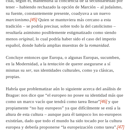
cual, según él, mantendría la conciencia de la secundariedad por
tener – habiendo rechazado la opción de Marción – al judaísmo,
su fuente, constantemente presente, coadyuva a un nuevo
[45]
marcionismo
.
Quien se mantuviera más cercano a esta
tradición – se podría precisar, sobre todo la del catolicismo –
resultaría asimismo posiblemente estigmatizado como siendo
menos
original
, lo cual podría haber sido el caso del imperio
español, donde habría amplias muestras de la
romanidad
.
Concluye entonces que Europa, o algunas Europas, sucumben,
en la Modernidad, a la
tentación
de querer asegurarse a sí
mismas su
ser
, sus identidades culturales, como ya clásicas,
propias.
Habría que problematizar aún lo siguiente acerca del análisis de
Brague: nos dice que “el europeo no posee su identidad más que
[46]
como un marco vacío que tendrá como tarea llenar”
y que
propiamente “no hay europeos” ya que difícilmente se está a la
altura de esta cultura – aunque para él tampoco los no-europeos
existirían, dado que todo el mundo ha sido tocado por la cultura
[47]
europea y debería proponerse “la europeización como tarea”.