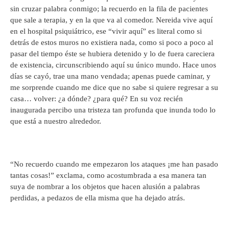
sin cruzar palabra conmigo; la recuerdo en la fila de pacientes
que sale a terapia, y en la que va al comedor. Nereida vive aquí
en el hospital psiquiátrico, ese “vivir aquí” es literal como si
detrás de estos muros no existiera nada, como si poco a poco al
pasar del tiempo éste se hubiera detenido y lo de fuera careciera
de existencia, circunscribiendo aquí su único mundo. Hace unos
días se cayó, trae una mano vendada; apenas puede caminar, y
me sorprende cuando me dice que no sabe si quiere regresar a su
casa… volver: ¿a dónde? ¿para qué? En su voz recién
inaugurada percibo una tristeza tan profunda que inunda todo lo
que está a nuestro alrededor.
“No recuerdo cuando me empezaron los ataques ¡me han pasado
tantas cosas!” exclama, como acostumbrada a esa manera tan
suya de nombrar a los objetos que hacen alusión a palabras
perdidas, a pedazos de ella misma que ha dejado atrás.