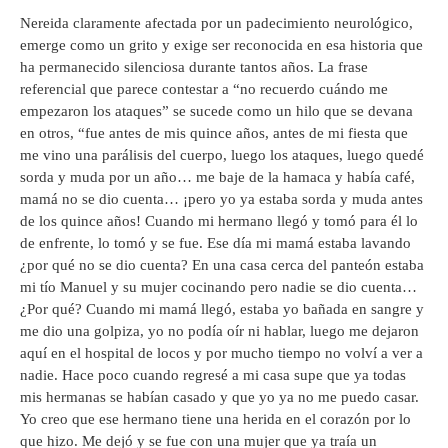
Nereida claramente afectada por un padecimiento neurológico,
emerge como un grito y exige ser reconocida en esa historia que
ha permanecido silenciosa durante tantos años. La frase
referencial que parece contestar a “no recuerdo cuándo me
empezaron los ataques” se sucede como un hilo que se devana
en otros, “fue antes de mis quince años, antes de mi fiesta que
me vino una parálisis del cuerpo, luego los ataques, luego quedé
sorda y muda por un año… me baje de la hamaca y había café,
mamá no se dio cuenta… ¡pero yo ya estaba sorda y muda antes
de los quince años! Cuando mi hermano llegó y tomó para él lo
de enfrente, lo tomó y se fue. Ese día mi mamá estaba lavando
¿por qué no se dio cuenta? En una casa cerca del panteón estaba
mi tío Manuel y su mujer cocinando pero nadie se dio cuenta…
¿Por qué? Cuando mi mamá llegó, estaba yo bañada en sangre y
me dio una golpiza, yo no podía oír ni hablar, luego me dejaron
aquí en el hospital de locos y por mucho tiempo no volví a ver a
nadie. Hace poco cuando regresé a mi casa supe que ya todas
mis hermanas se habían casado y que yo ya no me puedo casar.
Yo creo que ese hermano tiene una herida en el corazón por lo
que hizo. Me dejó y se fue con una mujer que ya traía un