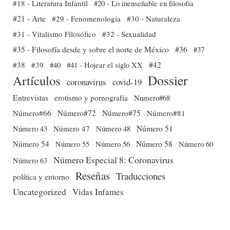
#18 - Literatura Infantil
#20 - Lo inenseñable en filosofía
#21 - Arte
#29 - Fenomenología
#30 - Naturaleza
#31 - Vitalismo Filosófico
#32 - Sexualidad
#35 - Filosofía desde y sobre el norte de México
#36
#37
#38
#39
#40
#41 - Hojear el siglo XX
#42
Dossier
Artículos
coronavirus
covid-19
Entrevistas
erotismo y pornografía
Numero#68
Número#66
Número#72
Número#75
Número#81
Número 51
Número 43
Número 47
Número 48
Número 54
Número 56
Número 58
Número 60
Número 55
Número Especial 8: Coronavirus
Número 63
Reseñas
Traducciones
política y entorno
Uncategorized
Vidas Infames