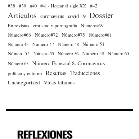
#38
#39
#40
#41 - Hojear el siglo XX
#42
Dossier
Artículos
coronavirus
covid-19
Entrevistas
erotismo y pornografía
Numero#68
Número#66
Número#72
Número#75
Número#81
Número 51
Número 43
Número 47
Número 48
Número 54
Número 56
Número 58
Número 60
Número 55
Número Especial 8: Coronavirus
Número 63
Reseñas
Traducciones
política y entorno
Uncategorized
Vidas Infames