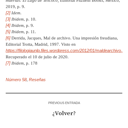
muertas: El Lago de Texcoco,
Editorial Pitzilein Books, México,
2019, p. 9.
[2]
Idem
.
[3]
Ibidem
, p. 10.
[4]
Ibidem
, p. 9.
[5]
Ibidem
, p. 11.
[6]
Derrida, Jacques, Mal de archivo. Una impresión freudiana,
Editorial Trotta, Madrid, 1997. Visto en
https://filologiaunlp.files.wordpress.com/2012/01/maldearchivo.pdf
Recuperado el 10 de julio de 2020.
[7]
Ibidem
, p. 178
Número 58
Reseñas
,
PREVIOUS ENTRADA
¿Volver?