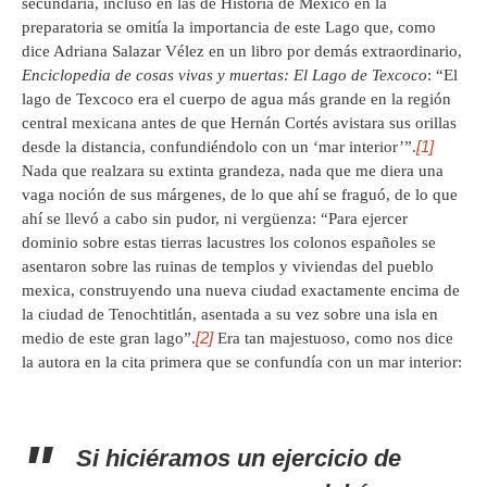
secundaria, incluso en las de Historia de México en la
preparatoria se omitía la importancia de este Lago que, como
dice Adriana Salazar Vélez en un libro por demás extraordinario,
Enciclopedia de cosas vivas y muertas: El Lago de Texcoco
: “El
lago de Texcoco era el cuerpo de agua más grande en la región
central mexicana antes de que Hernán Cortés avistara sus orillas
[1]
desde la distancia, confundiéndolo con un ‘mar interior’”.
Nada que realzara su extinta grandeza, nada que me diera una
vaga noción de sus márgenes, de lo que ahí se fraguó, de lo que
ahí se llevó a cabo sin pudor, ni vergüenza: “Para ejercer
dominio sobre estas tierras lacustres los colonos españoles se
asentaron sobre las ruinas de templos y viviendas del pueblo
mexica, construyendo una nueva ciudad exactamente encima de
la ciudad de Tenochtitlán, asentada a su vez sobre una isla en
[2]
medio de este gran lago”.
Era tan majestuoso, como nos dice
la autora en la cita primera que se confundía con un mar interior:
Si hiciéramos un ejercicio de