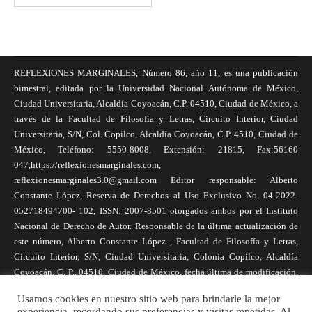
REFLEXIONES MARGINALES, Número 86, año 11, es una publicación
bimestral, editada por la Universidad Nacional Autónoma de México,
Ciudad Universitaria, Alcaldía Coyoacán, C.P. 04510, Ciudad de México, a
través de la Facultad de Filosofía y Letras, Circuito Interior, Ciudad
Universitaria, S/N, Col. Copilco, Alcaldía Coyoacán, C.P. 4510, Ciudad de
México, Teléfono: 5550-8008, Extensión: 21815, Fax:56160
047,https://reflexionesmarginales.com,
reflexionesmarginales3.0@gmail.com Editor responsable: Alberto
Constante López, Reserva de Derechos al Uso Exclusivo No. 04-2022-
052718494700- 102, ISSN: 2007-8501 otorgados ambos por el Instituto
Nacional de Derecho de Autor. Responsable de la última actualización de
este número, Alberto Constante López , Facultad de Filosofía y Letras,
Circuito Interior, S/N, Ciudad Universitaria, Colonia Copilco, Alcaldía
Coyoacán, C. P., 04510, Ciudad de México, fecha última de modificación,
1 de abril de 2025. Las opiniones expresadas por los autores no
Usamos cookies en nuestro sitio web para brindarle la mejor
necesariamente reflejan la postura de la revista, ni de Universidad Nacional
experiencia, recordando sus preferencias y visitas repetidas. Al