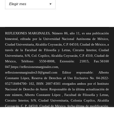
REFLEXIONES MARGINALES, Número 86, año 11, es una publicación
bimestral, editada por la Universidad Nacional Autónoma de México,
Ciudad Universitaria, Alcaldía Coyoacán, C.P. 04510, Ciudad de México, a
través de la Facultad de Filosofía y Letras, Circuito Interior, Ciudad
Universitaria, S/N, Col. Copilco, Alcaldía Coyoacán, C.P. 4510, Ciudad de
México, Teléfono: 5550-8008, Extensión: 21815, Fax:56160
047,https://reflexionesmarginales.com,
reflexionesmarginales3.0@gmail.com Editor responsable: Alberto
Constante López, Reserva de Derechos al Uso Exclusivo No. 04-2022-
052718494700- 102, ISSN: 2007-8501 otorgados ambos por el Instituto
Nacional de Derecho de Autor. Responsable de la última actualización de
este número, Alberto Constante López , Facultad de Filosofía y Letras,
Circuito Interior, S/N, Ciudad Universitaria, Colonia Copilco, Alcaldía
Coyoacán, C. P., 04510, Ciudad de México, fecha última de modificación,
1 de abril de 2025. Las opiniones expresadas por los autores no