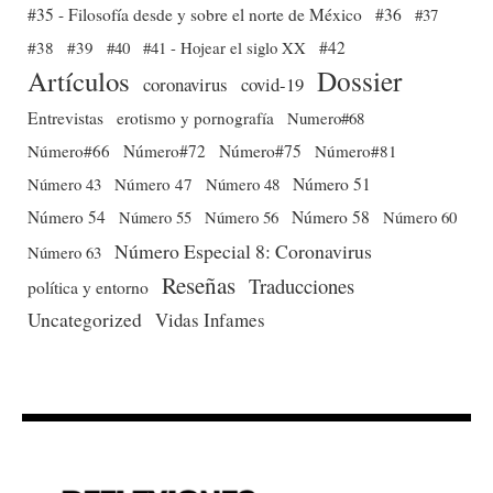
#35 - Filosofía desde y sobre el norte de México
#36
#37
#38
#39
#40
#41 - Hojear el siglo XX
#42
Dossier
Artículos
coronavirus
covid-19
Entrevistas
erotismo y pornografía
Numero#68
Número#66
Número#72
Número#75
Número#81
Número 51
Número 43
Número 47
Número 48
Número 54
Número 56
Número 58
Número 60
Número 55
Número Especial 8: Coronavirus
Número 63
Reseñas
Traducciones
política y entorno
Uncategorized
Vidas Infames