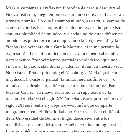
Markus comienza su reflexión filosófica de cero y descubre el
Nuevo realismo, luego entonces: el mundo no existe. Esta será la
primera premisa. Lo que llamamos mundo, es decir, el campo de
sentido de todos los campos de sentido no existe; lo que existe
son una pluralidad de mundos, y a cada uno de estos diferentes
ámbitos los podemos conocer aplicando la “objetividad” y la
“razón (raciocinante diría García Morente, si se me permite la
expresión)”. Es cierto, no tenemos el conocimiento absoluto,
pero tenemos “conocimientos parciales verdaderos” que nos
sirven en la practicidad diaria y, además, iluminan nuestra vida.
No existe el Primer principio; el Absoluto; la Verdad (así, con
mayúscula); existe lo parcial, lo finito, muchos ámbitos ―o
mundos― y desde ahí, edificamos en la incertidumbre. Para
Markus Gabriel, su nuevo realismo es la superación de la
postmodernidad; si el siglo XX fue relativista y postmoderno, el
siglo XXI será realista y objetivo ―opinión que comparte
íntegramente con el filósofo italiano Ferraris―. Para el filósofo
de la Universidad de Bonn, el litigio discursivo entre los
metafísicos y los relativistas se resuelve con la ontología realista.
Ecos aristotélicos resuenan en sus palabras, pero esta vez, con