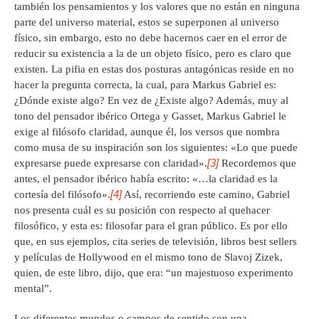
también los pensamientos y los valores que no están en ninguna
parte del universo material, estos se superponen al universo
físico, sin embargo, esto no debe hacernos caer en el error de
reducir su existencia a la de un objeto físico, pero es claro que
existen. La pifia en estas dos posturas antagónicas reside en no
hacer la pregunta correcta, la cual, para Markus Gabriel es:
¿Dónde existe algo? En vez de ¿Existe algo? Además, muy al
tono del pensador ibérico Ortega y Gasset, Markus Gabriel le
exige al filósofo claridad, aunque él, los versos que nombra
como musa de su inspiración son los siguientes: «Lo que puede
[3]
expresarse puede expresarse con claridad».
Recordemos que
antes, el pensador ibérico había escrito: «…la claridad es la
[4]
cortesía del filósofo».
Así, recorriendo este camino, Gabriel
nos presenta cuál es su posición con respecto al quehacer
filosófico, y esta es: filosofar para el gran público. Es por ello
que, en sus ejemplos, cita series de televisión, libros best sellers
y películas de Hollywood en el mismo tono de Slavoj Zizek,
quien, de este libro, dijo, que era: “un majestuoso experimento
mental”.
Los diferentes mundos o campos de sentido son una