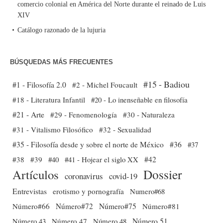
comercio colonial en América del Norte durante el reinado de Luis
XIV
Catálogo razonado de la lujuria
BÚSQUEDAS MÁS FRECUENTES
#15 - Badiou
#1 - Filosofía 2.0
#2 - Michel Foucault
#18 - Literatura Infantil
#20 - Lo inenseñable en filosofía
#21 - Arte
#29 - Fenomenología
#30 - Naturaleza
#31 - Vitalismo Filosófico
#32 - Sexualidad
#35 - Filosofía desde y sobre el norte de México
#36
#37
#38
#39
#40
#41 - Hojear el siglo XX
#42
Dossier
Artículos
coronavirus
covid-19
Entrevistas
erotismo y pornografía
Numero#68
Número#66
Número#72
Número#75
Número#81
Número 51
Número 43
Número 47
Número 48