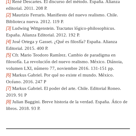
[1]
René Descartes
.
El discurso del método. España. Alianza
editorial. 2011. 208 P.
[2]
Maurizio Ferraris. Manifiesto del nuevo realismo. Chile.
Biblioteca nueva. 2012. 119 P.
[3]
Ludwing Wittgenstein. Tractatus lógico-philosophicus.
España. Alianza Editorial. 2012. 192 P.
[4]
José Ortega y Gasset. ¿Qué es filosfía? España. Alianza
Editorial. 2015. 400 P.
[5]
Cfr. Mario Teodoro Ramírez. Cambio de paradigma en
filosofía. La revolución del nuevo realismo. México. Diánoia,
volumen LXI, número 77, noviembre 2016. 131-151 pp.
[6]
Markus Gabriel. Por qué no existe el mundo. México.
Océano. 2016. 247 P
[7]
Markus Gabriel. El poder del arte. Chile. Editorial Roneo.
2019. 91 P
[8]
Julian Baggini. Breve historia de la verdad. España. Ático de
libros. 2018. 93 P.