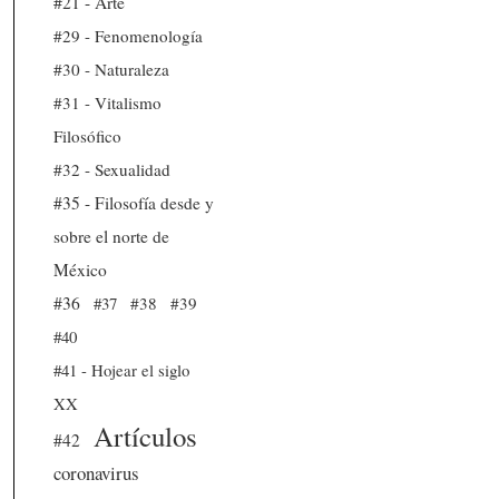
#21 - Arte
#29 - Fenomenología
#30 - Naturaleza
#31 - Vitalismo
Filosófico
#32 - Sexualidad
#35 - Filosofía desde y
sobre el norte de
México
#36
#37
#38
#39
#40
#41 - Hojear el siglo
XX
Artículos
#42
coronavirus