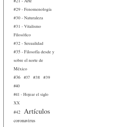
#21 - Arte
#29 - Fenomenología
#30 - Naturaleza
#31 - Vitalismo
Filosófico
#32 - Sexualidad
#35 - Filosofía desde y
sobre el norte de
México
#36
#37
#38
#39
#40
#41 - Hojear el siglo
XX
Artículos
#42
coronavirus