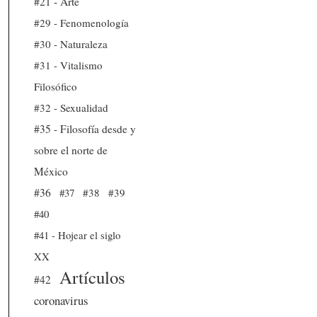
#21 - Arte
#29 - Fenomenología
#30 - Naturaleza
#31 - Vitalismo
Filosófico
#32 - Sexualidad
#35 - Filosofía desde y
sobre el norte de
México
#36
#37
#38
#39
#40
#41 - Hojear el siglo
XX
Artículos
#42
coronavirus