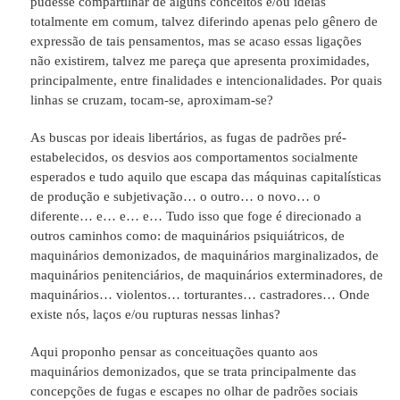
pudesse compartilhar de alguns conceitos e/ou ideias
totalmente em comum, talvez diferindo apenas pelo gênero de
expressão de tais pensamentos, mas se acaso essas ligações
não existirem, talvez me pareça que apresenta proximidades,
principalmente, entre finalidades e intencionalidades. Por quais
linhas se cruzam, tocam-se, aproximam-se?
As buscas por ideais libertários, as fugas de padrões pré-
estabelecidos, os desvios aos comportamentos socialmente
esperados e tudo aquilo que escapa das máquinas capitalísticas
de produção e subjetivação… o outro… o novo… o
diferente… e… e… e… Tudo isso que foge é direcionado a
outros caminhos como: de maquinários psiquiátricos, de
maquinários demonizados, de maquinários marginalizados, de
maquinários penitenciários, de maquinários exterminadores, de
maquinários… violentos… torturantes… castradores… Onde
existe nós, laços e/ou rupturas nessas linhas?
Aqui proponho pensar as conceituações quanto aos
maquinários demonizados, que se trata principalmente das
concepções de fugas e escapes no olhar de padrões sociais