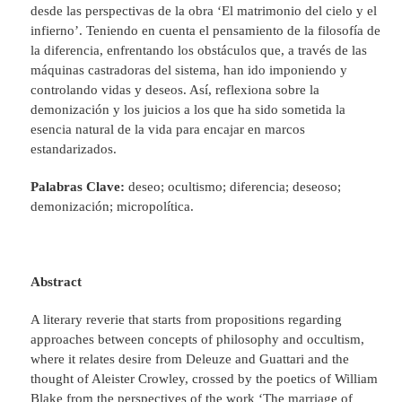
desde las perspectivas de la obra ‘El matrimonio del cielo y el
infierno’. Teniendo en cuenta el pensamiento de la filosofía de
la diferencia, enfrentando los obstáculos que, a través de las
máquinas castradoras del sistema, han ido imponiendo y
controlando vidas y deseos. Así, reflexiona sobre la
demonización y los juicios a los que ha sido sometida la
esencia natural de la vida para encajar en marcos
estandarizados.
Palabras Clave:
deseo; ocultismo; diferencia; deseoso;
demonización; micropolítica.
Abstract
A literary reverie that starts from propositions regarding
approaches between concepts of philosophy and occultism,
where it relates desire from Deleuze and Guattari and the
thought of Aleister Crowley, crossed by the poetics of William
Blake from the perspectives of the work ‘The marriage of