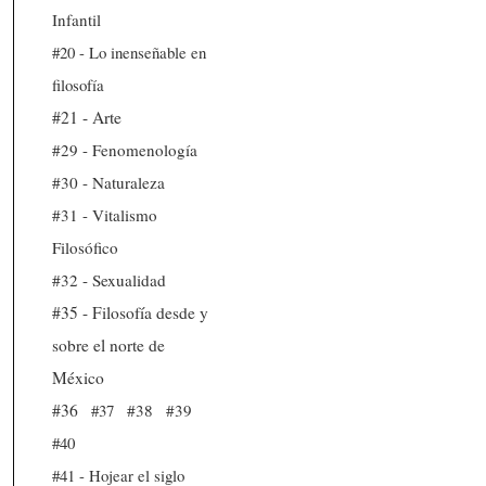
Infantil
#20 - Lo inenseñable en
filosofía
#21 - Arte
#29 - Fenomenología
#30 - Naturaleza
#31 - Vitalismo
Filosófico
#32 - Sexualidad
#35 - Filosofía desde y
sobre el norte de
México
#36
#37
#38
#39
#40
#41 - Hojear el siglo