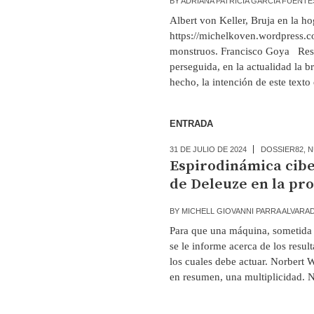
BY
ADRIANA PATRICIA GARCÍA FUENT
Albert von Keller, Bruja en la h
https://michelkoven.wordpress.c
monstruos. Francisco Goya Resu
perseguida, en la actualidad la 
hecho, la intención de este texto 
ENTRADA
31 DE JULIO DE 2024
DOSSIER82
,
N
Espirodinámica cibe
de Deleuze en la pr
BY
MICHELL GIOVANNI PARRA ALVARA
Para que una máquina, sometida 
se le informe acerca de los resu
los cuales debe actuar. Norbert
en resumen, una multiplicidad. No