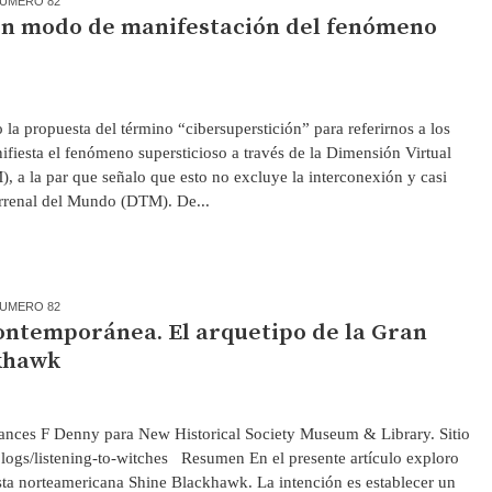
UMERO 82
un modo de manifestación del fenómeno
la propuesta del término “cibersuperstición” para referirnos a los
fiesta el fenómeno supersticioso a través de la Dimensión Virtual
 a la par que señalo que esto no excluye la interconexión y casi
rrenal del Mundo (DTM). De...
UMERO 82
contemporánea. El arquetipo de la Gran
ckhawk
ances F Denny para New Historical Society Museum & Library. Sitio
logs/listening-to-witches Resumen En el presente artículo exploro
tista norteamericana Shine Blackhawk. La intención es establecer un