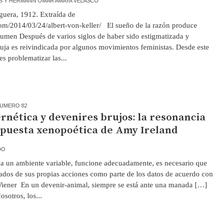
ES Y HERMANN OMAR AMAYA VELASCO
oguera, 1912. Extraída de
om/2014/03/24/albert-von-keller/ El sueño de la razón produce
men Después de varios siglos de haber sido estigmatizada y
bruja es reivindicada por algunos movimientos feministas. Desde este
es problematizar las...
UMERO 82
rnética y devenires brujos: la resonancia
opuesta xenopoética de Amy Ireland
DO
a un ambiente variable, funcione adecuadamente, es necesario que
ltados de sus propias acciones como parte de los datos de acuerdo con
 Wiener En un devenir-animal, siempre se está ante una manada […]
sotros, los...