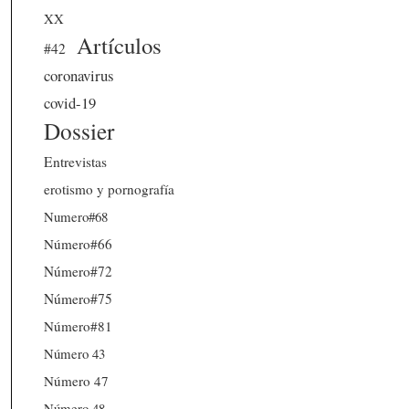
XX
Artículos
#42
coronavirus
covid-19
Dossier
Entrevistas
erotismo y pornografía
Numero#68
Número#66
Número#72
Número#75
Número#81
Número 43
Número 47
Número 48