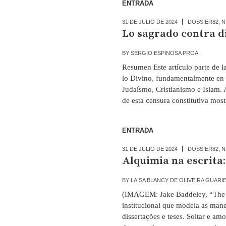
ENTRADA
31 DE JULIO DE 2024
DOSSIER82
,
N
Lo sagrado contra d
BY
SERGIO ESPINOSA PROA
Resumen Este artículo parte de l
lo Divino, fundamentalmente en l
Judaísmo, Cristianismo e Islam.
de esta censura constitutiva mos
ENTRADA
31 DE JULIO DE 2024
DOSSIER82
,
N
Alquimia na escrita
BY
LAISA BLANCY DE OLIVEIRA GUARI
(IMAGEM: Jake Baddeley, “The 
institucional que modela as maneir
dissertações e teses. Soltar e am