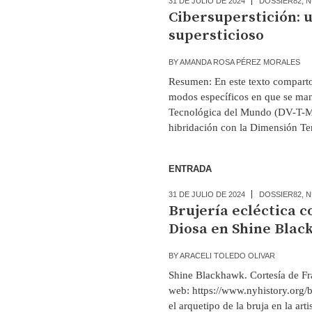
31 DE JULIO DE 2024
DOSSIER82
,
N
Cibersuperstición: 
supersticioso
BY
AMANDA ROSA PÉREZ MORALES
Resumen: En este texto comparto 
modos específicos en que se mani
Tecnológica del Mundo (DV-T-M),
hibridación con la Dimensión Te
ENTRADA
31 DE JULIO DE 2024
DOSSIER82
,
N
Brujería ecléctica 
Diosa en Shine Bla
BY
ARACELI TOLEDO OLIVAR
Shine Blackhawk. Cortesía de Fr
web: https://www.nyhistory.org/b
el arquetipo de la bruja en la ar