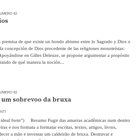
UMERO 82
ios
a premisa de que existe un hondo abismo entre lo Sagrado y Dios o
a concepción de Dios procedente de las religiones monoteístas:
 Apoyándose en Gilles Deleuze, se propone argumentar a propósito
trando de qué manera la noción...
UMERO 82
: um sobrevoo da bruxa
ENTI
ideal form”) Resumo Fugir das amarras acadêmicas num dentro
as e nos formata a formatar escritas, textos, artigos, livros,
olecer a mão e inventar um caldeirão de bruxa. Destravar e