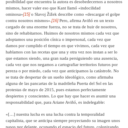
posibilidad que encuentra la autora es desobedecernos a nosotros
mismos, hacer valer eso que Kant llamó «indocilidad
[15]
ominosa»
o Slavoj Žižek describe como «descargar el golpe
[16]
contra nosotros mismos».
Pero, afirma Aviñó en un texto
cargado de una enorme fuerza, no se trata de huir de nosotros,
sino de rehabitarnos. Huimos de nosotros mismos cada vez que
adoptamos una posición cínica o impersonal, cada vez que
damos por cumplido el tiempo en que vivimos, cada vez que
hablamos con las recetas que una y otra vez nos instan a ser lo
que estamos siendo, una gran nada persiguiendo una ausencia,
cada vez que nos negamos a cartografiar territorios futuros por
pereza o por miedo, cada vez que anticipamos la catástrofe. No
se trata de despertar de un sueño ideológico, como afirmaba
alguna de las pancartas de la madrileña Puerta del Sol en las
protestas de mayo de 2015, pues estamos perfectamente
despiertos y conscientes. Lo que hay que hacer es asumir una
responsabilidad que, para Ariane Aviñó, es indelegable:
«[…] nuestra lucha es una lucha contra la temporalidad
capitalista, que se anticipa siempre proyectando su imagen unos
pasos por delante, ocupando el espacio del futuro, colonizando