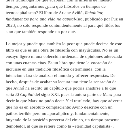
de la tecnología los que acabarán con la miseria de nuestro
tiempo, preguntarnos ¿para qué filósofos en tiempos de
tecnocapitalismo? El libro de Ariane Aviñó,
Rehabitar,
fundamentos para una vida no capital-ista,
publicado por Puz en
2023
,
no sólo responde contundentemente al para qué filósofos
sino que también responde un por qué.
Lo mejor y puede que también lo peor que puede decirse de este
libro es que es una obra de filosofía con mayúsculas. No es un
ensayo ligero ni una colección ordenada de opiniones aderezada
con unas cuantas citas. Es un libro que tiene la vocación de
incluirse en una tradición filosófica determinada, con la
intención clara de analizar el mundo y ofrecer respuestas. De
hecho, después de acabar su lectura uno tiene la sensación de
que Aviñó ha escrito un capítulo que podría añadirse a lo que
sería
El Capital
del siglo XXI, pues la autora parte de Marx para
decir lo que Marx no pudo decir. Y el resultado, hay que advertir
que no es en absoluto complaciente: Aviñó describe con un
pathos terrible pero no apocalíptico y, fundamentalmente,
huyendo de la posición perversa del cínico, un tiempo presente
demoledor, al que se refiere como la «eternidad capitalista»,