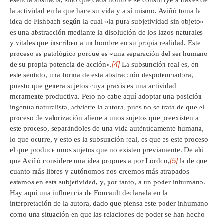
esencia abstracta, sino que cada hombre se constituye a través de
la actividad en la que hace su vida y a sí mismo. Aviñó toma la
idea de Fishbach según la cual «la pura subjetividad sin objeto»
es una abstracción mediante la disolución de los lazos naturales
y vitales que inscriben a un hombre en su propia realidad. Este
proceso es patológico porque es «una separación del ser humano
[4]
de su propia potencia de acción».
La subsunción real es, en
este sentido, una forma de esta abstracción despotenciadora,
puesto que genera sujetos cuya praxis es una actividad
meramente productiva. Pero no cabe aquí adoptar una posición
ingenua naturalista, advierte la autora, pues no se trata de que el
proceso de valorización aliene a unos sujetos que preexisten a
este proceso, separándoles de una vida auténticamente humana,
lo que ocurre, y esto es la subsunción real, es que es este proceso
el que produce unos sujetos que no existen previamente. De ahí
[5]
que Aviñó considere una idea propuesta por Lordon,
la de que
cuanto más libres y autónomos nos creemos más atrapados
estamos en esta subjetividad, y, por tanto, a un poder inhumano.
Hay aquí una influencia de Foucault declarada en la
interpretación de la autora, dado que piensa este poder inhumano
como una situación en que las relaciones de poder se han hecho