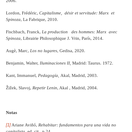
2006.
Lordon, Frédéric,
Capitalisme, désir et servitude: Marx et
Spinoza
, La Fabrique, 2010.
Fischbach, Franck,
La production des hommes: Marx avec
Spinoza
, Librairie Philosophique J. Vrin, París, 2014.
Augè, Marc,
Los no lugares
, Gedisa, 2020.
Benjamin, Walter,
Iluminaciones II,
Madrid: Taurus. 1972.
Kant, Immanuel,
Pedagogía,
Akal, Madrid, 2003.
Žižek, Slavoj,
Repetir Lenin
, Akal , Madrid, 2004.
Notas
[1]
Ariane Aviñó,
Rehabitar: fundamentos para una vida no
capitalista
, ed. cit., p.24