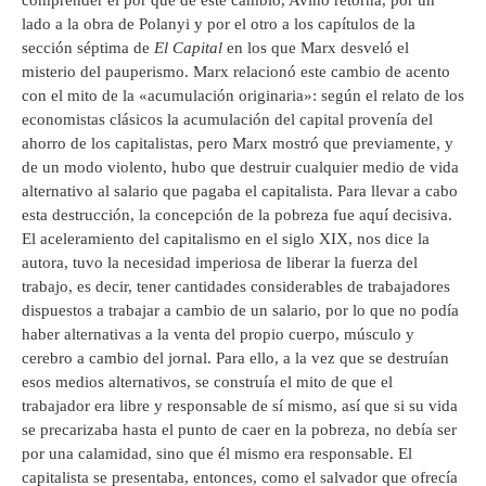
comprender el por qué de este cambio, Aviñó retorna, por un
lado a la obra de Polanyi y por el otro a los capítulos de la
sección séptima de
El Capital
en los que Marx desveló el
misterio del pauperismo. Marx relacionó este cambio de acento
con el mito de la «acumulación originaria»: según el relato de los
economistas clásicos la acumulación del capital provenía del
ahorro de los capitalistas, pero Marx mostró que previamente, y
de un modo violento, hubo que destruir cualquier medio de vida
alternativo al salario que pagaba el capitalista. Para llevar a cabo
esta destrucción, la concepción de la pobreza fue aquí decisiva.
El aceleramiento del capitalismo en el siglo XIX, nos dice la
autora, tuvo la necesidad imperiosa de liberar la fuerza del
trabajo, es decir, tener cantidades considerables de trabajadores
dispuestos a trabajar a cambio de un salario, por lo que no podía
haber alternativas a la venta del propio cuerpo, músculo y
cerebro a cambio del jornal. Para ello, a la vez que se destruían
esos medios alternativos, se construía el mito de que el
trabajador era libre y responsable de sí mismo, así que si su vida
se precarizaba hasta el punto de caer en la pobreza, no debía ser
por una calamidad, sino que él mismo era responsable. El
capitalista se presentaba, entonces, como el salvador que ofrecía