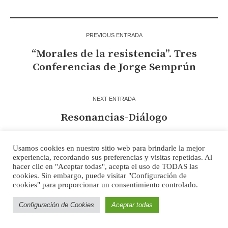
PREVIOUS ENTRADA
“Morales de la resistencia”. Tres
Conferencias de Jorge Semprún
NEXT ENTRADA
Resonancias-Diálogo
Usamos cookies en nuestro sitio web para brindarle la mejor
experiencia, recordando sus preferencias y visitas repetidas. Al
More posts
hacer clic en "Aceptar todas", acepta el uso de TODAS las
cookies. Sin embargo, puede visitar "Configuración de
cookies" para proporcionar un consentimiento controlado.
DICIEMBRE 08,
2025
Configuración de Cookies
Aceptar todas
El naufragio entre Descartes y
Robinson Crusoe. Segunda parte