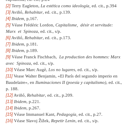
[2]
Terry Eagleton,
La estética como ideología,
ed. cit., p.394
[3]
Aviñó,
Rehabitar
, ed. cit., p.139.
[4]
Ibidem,
p,167.
[5]
Véase Frédéric Lordon,
Capitalisme, désir et servitude:
Marx et Spinoza
, ed. cit., s/p.
[6]
Aviñó,
Rehabitar
, ed. cit., p.173.
[7]
Ibidem
, p.181.
[8]
Ibidem
, p.189.
[9]
Véase Franck Fischbach,
La production des hommes: Marx
avec Spinoza
, ed. cit., s/p.
[10]
Véase Marc Augè,
Los no lugares
, ed. cit., s/p.
[11]
Vease Walter Benjamin, «El París del segundo imperio en
Baudelaire», en
Iluminaciones II (poesía y capitalismo)
, ed. cit.,
p. 188.
[12]
Aviñó,
Rehabitar
, ed. cit., p.209.
[13]
Ibidem
, p.221.
[14]
Ibidem
, p.267.
[15]
Véase Immanuel Kant,
Pedagogía,
ed. cit., p.27.
[16]
Véase Slavoj Žižek,
Repetir Lenin
, ed. cit., s/p.