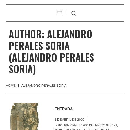
AUTHOR:
ALEJANDRO
PERALES SORIA
(ALEJANDRO PERALES
SORIA)
HOME
ALEJANDRO PERALES SORIA
ENTRADA
1 DE ABRIL DE 2020
CRISTIANISMO
,
DOSSIER
,
MODERNIDAD
,
NIHILISMO
,
NÚMERO 56
,
SAGRADO
,