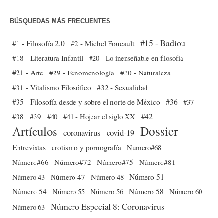
BÚSQUEDAS MÁS FRECUENTES
#15 - Badiou
#1 - Filosofía 2.0
#2 - Michel Foucault
#18 - Literatura Infantil
#20 - Lo inenseñable en filosofía
#21 - Arte
#29 - Fenomenología
#30 - Naturaleza
#31 - Vitalismo Filosófico
#32 - Sexualidad
#35 - Filosofía desde y sobre el norte de México
#36
#37
#38
#39
#40
#41 - Hojear el siglo XX
#42
Dossier
Artículos
coronavirus
covid-19
Entrevistas
erotismo y pornografía
Numero#68
Número#66
Número#72
Número#75
Número#81
Número 51
Número 43
Número 47
Número 48
Número 54
Número 56
Número 58
Número 60
Número 55
Número Especial 8: Coronavirus
Número 63