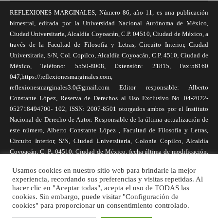
REFLEXIONES MARGINALES, Número 86, año 11, es una publicación
bimestral, editada por la Universidad Nacional Autónoma de México,
Ciudad Universitaria, Alcaldía Coyoacán, C.P. 04510, Ciudad de México, a
través de la Facultad de Filosofía y Letras, Circuito Interior, Ciudad
Universitaria, S/N, Col. Copilco, Alcaldía Coyoacán, C.P. 4510, Ciudad de
México, Teléfono: 5550-8008, Extensión: 21815, Fax:56160
047,https://reflexionesmarginales.com,
reflexionesmarginales3.0@gmail.com Editor responsable: Alberto
Constante López, Reserva de Derechos al Uso Exclusivo No. 04-2022-
052718494700- 102, ISSN: 2007-8501 otorgados ambos por el Instituto
Nacional de Derecho de Autor. Responsable de la última actualización de
este número, Alberto Constante López , Facultad de Filosofía y Letras,
Circuito Interior, S/N, Ciudad Universitaria, Colonia Copilco, Alcaldía
Coyoacán, C. P., 04510, Ciudad de México, fecha última de modificación,
1 de abril de 2025. Las opiniones expresadas por los autores no
Usamos cookies en nuestro sitio web para brindarle la mejor
necesariamente reflejan la postura de la revista, ni de Universidad Nacional
experiencia, recordando sus preferencias y visitas repetidas. Al
Autónoma de México. Los autores son responsables de los contenidos de
hacer clic en "Aceptar todas", acepta el uso de TODAS las
sus artículos. Se autoriza la reproducción total o parcial de los textos aquí
cookies. Sin embargo, puede visitar "Configuración de
cookies" para proporcionar un consentimiento controlado.
publicados siempre y cuando se cite la fuente completa y la dirección
electrónica de la publicación.