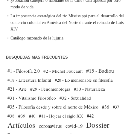
¿Población callejera o habitante de la calle? Una apuesta por otro
modo de vida
La importancia estratégica del río Mississippi para el desarrollo del
comercio colonial en América del Norte durante el reinado de Luis
XIV
Catálogo razonado de la lujuria
BÚSQUEDAS MÁS FRECUENTES
#15 - Badiou
#1 - Filosofía 2.0
#2 - Michel Foucault
#18 - Literatura Infantil
#20 - Lo inenseñable en filosofía
#21 - Arte
#29 - Fenomenología
#30 - Naturaleza
#31 - Vitalismo Filosófico
#32 - Sexualidad
#35 - Filosofía desde y sobre el norte de México
#36
#37
#38
#39
#40
#41 - Hojear el siglo XX
#42
Dossier
Artículos
coronavirus
covid-19