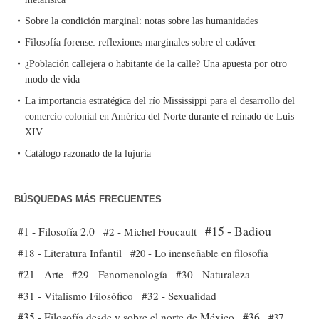
Sobre la condición marginal: notas sobre las humanidades
Filosofía forense: reflexiones marginales sobre el cadáver
¿Población callejera o habitante de la calle? Una apuesta por otro
modo de vida
La importancia estratégica del río Mississippi para el desarrollo del
comercio colonial en América del Norte durante el reinado de Luis
XIV
Catálogo razonado de la lujuria
BÚSQUEDAS MÁS FRECUENTES
#15 - Badiou
#1 - Filosofía 2.0
#2 - Michel Foucault
#18 - Literatura Infantil
#20 - Lo inenseñable en filosofía
#21 - Arte
#29 - Fenomenología
#30 - Naturaleza
#31 - Vitalismo Filosófico
#32 - Sexualidad
#35 - Filosofía desde y sobre el norte de México
#36
#37