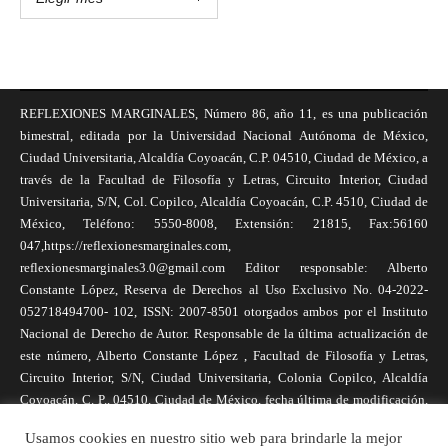
REFLEXIONES MARGINALES, Número 86, año 11, es una publicación
bimestral, editada por la Universidad Nacional Autónoma de México,
Ciudad Universitaria, Alcaldía Coyoacán, C.P. 04510, Ciudad de México, a
través de la Facultad de Filosofía y Letras, Circuito Interior, Ciudad
Universitaria, S/N, Col. Copilco, Alcaldía Coyoacán, C.P. 4510, Ciudad de
México, Teléfono: 5550-8008, Extensión: 21815, Fax:56160
047,https://reflexionesmarginales.com,
reflexionesmarginales3.0@gmail.com Editor responsable: Alberto
Constante López, Reserva de Derechos al Uso Exclusivo No. 04-2022-
052718494700- 102, ISSN: 2007-8501 otorgados ambos por el Instituto
Nacional de Derecho de Autor. Responsable de la última actualización de
este número, Alberto Constante López , Facultad de Filosofía y Letras,
Circuito Interior, S/N, Ciudad Universitaria, Colonia Copilco, Alcaldía
Coyoacán, C. P., 04510, Ciudad de México, fecha última de modificación,
1 de abril de 2025. Las opiniones expresadas por los autores no
Usamos cookies en nuestro sitio web para brindarle la mejor
necesariamente reflejan la postura de la revista, ni de Universidad Nacional