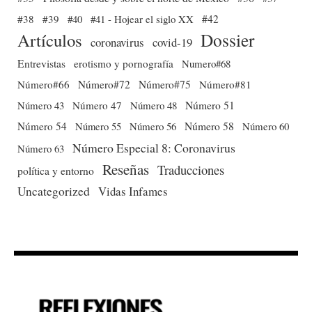
#38
#39
#40
#41 - Hojear el siglo XX
#42
Dossier
Artículos
coronavirus
covid-19
Entrevistas
erotismo y pornografía
Numero#68
Número#66
Número#72
Número#75
Número#81
Número 51
Número 43
Número 47
Número 48
Número 54
Número 56
Número 58
Número 60
Número 55
Número Especial 8: Coronavirus
Número 63
Reseñas
Traducciones
política y entorno
Uncategorized
Vidas Infames