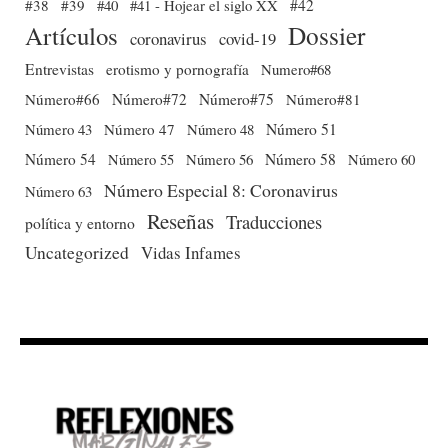
#38
#39
#40
#41 - Hojear el siglo XX
#42
Dossier
Artículos
coronavirus
covid-19
Entrevistas
erotismo y pornografía
Numero#68
Número#66
Número#72
Número#75
Número#81
Número 51
Número 43
Número 47
Número 48
Número 54
Número 56
Número 58
Número 60
Número 55
Número Especial 8: Coronavirus
Número 63
Reseñas
Traducciones
política y entorno
Uncategorized
Vidas Infames