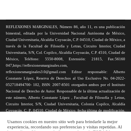
REFLEXIONES MARGINALES, Número 86, año 11, es una publicación
bimestral, editada por la Universidad Nacional Autónoma de México,
Ciudad Universitaria, Alcaldía Coyoacán, C.P. 04510, Ciudad de México, a
través de la Facultad de Filosofía y Letras, Circuito Interior, Ciudad
Universitaria, S/N, Col. Copilco, Alcaldía Coyoacán, C.P. 4510, Ciudad de
México, Teléfono: 5550-8008, Extensión: 21815, Fax:56160
047,https://reflexionesmarginales.com,
reflexionesmarginales3.0@gmail.com Editor responsable: Alberto
Constante López, Reserva de Derechos al Uso Exclusivo No. 04-2022-
052718494700- 102, ISSN: 2007-8501 otorgados ambos por el Instituto
Nacional de Derecho de Autor. Responsable de la última actualización de
este número, Alberto Constante López , Facultad de Filosofía y Letras,
Circuito Interior, S/N, Ciudad Universitaria, Colonia Copilco, Alcaldía
Coyoacán, C. P., 04510, Ciudad de México, fecha última de modificación,
1 de abril de 2025. Las opiniones expresadas por los autores no
Usamos cookies en nuestro sitio web para brindarle la mejor
necesariamente reflejan la postura de la revista, ni de Universidad Nacional
experiencia, recordando sus preferencias y visitas repetidas. Al
Autónoma de México. Los autores son responsables de los contenidos de