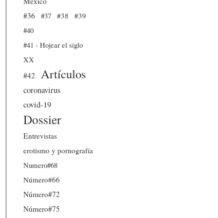
México
#36
#37
#38
#39
#40
#41 - Hojear el siglo
XX
Artículos
#42
coronavirus
covid-19
Dossier
Entrevistas
erotismo y pornografía
Numero#68
Número#66
Número#72
Número#75