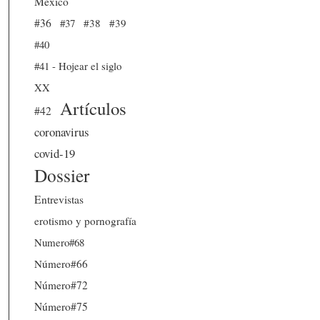
México
#36
#37
#38
#39
#40
#41 - Hojear el siglo
XX
Artículos
#42
coronavirus
covid-19
Dossier
Entrevistas
erotismo y pornografía
Numero#68
Número#66
Número#72
Número#75