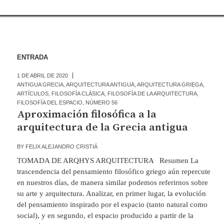
ENTRADA
1 DE ABRIL DE 2020
ANTIGUA GRECIA
,
ARQUITECTURA ANTIGUA
,
ARQUITECTURA GRIEGA
,
ARTÍCULOS
,
FILOSOFÍA CLÁSICA
,
FILOSOFÍA DE LA ARQUITECTURA
,
FILOSOFÍA DEL ESPACIO
,
NÚMERO 56
Aproximación filosófica a la
arquitectura de la Grecia antigua
BY
FELIX ALEJANDRO CRISTIÁ
TOMADA DE ARQHYS ARQUITECTURA Resumen La
trascendencia del pensamiento filosófico griego aún repercute
en nuestros días, de manera similar podemos referirnos sobre
su arte y arquitectura. Analizar, en primer lugar, la evolución
del pensamiento inspirado por el espacio (tanto natural como
social), y en segundo, el espacio producido a partir de la