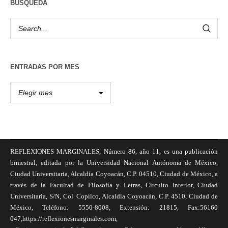
BÚSQUEDA
ENTRADAS POR MES
REFLEXIONES MARGINALES, Número 86, año 11, es una publicación
bimestral, editada por la Universidad Nacional Autónoma de México,
Ciudad Universitaria, Alcaldía Coyoacán, C.P. 04510, Ciudad de México, a
través de la Facultad de Filosofía y Letras, Circuito Interior, Ciudad
Universitaria, S/N, Col. Copilco, Alcaldía Coyoacán, C.P. 4510, Ciudad de
México, Teléfono: 5550-8008, Extensión: 21815, Fax:56160
047,https://reflexionesmarginales.com,