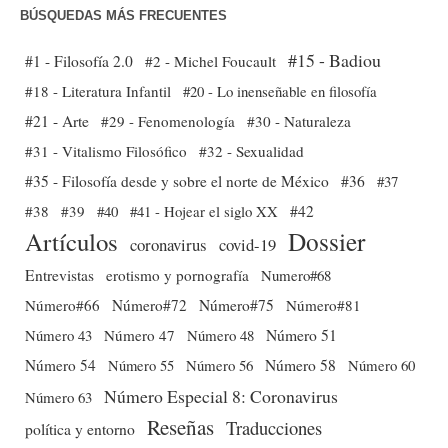
BÚSQUEDAS MÁS FRECUENTES
#15 - Badiou
#1 - Filosofía 2.0
#2 - Michel Foucault
#18 - Literatura Infantil
#20 - Lo inenseñable en filosofía
#21 - Arte
#29 - Fenomenología
#30 - Naturaleza
#31 - Vitalismo Filosófico
#32 - Sexualidad
#35 - Filosofía desde y sobre el norte de México
#36
#37
#38
#39
#40
#41 - Hojear el siglo XX
#42
Dossier
Artículos
coronavirus
covid-19
Entrevistas
erotismo y pornografía
Numero#68
Número#66
Número#72
Número#75
Número#81
Número 51
Número 43
Número 47
Número 48
Número 54
Número 56
Número 58
Número 60
Número 55
Número Especial 8: Coronavirus
Número 63
Reseñas
Traducciones
política y entorno