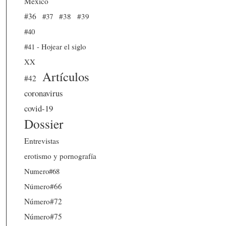
México
#36
#37
#38
#39
#40
#41 - Hojear el siglo
XX
Artículos
#42
coronavirus
covid-19
Dossier
Entrevistas
erotismo y pornografía
Numero#68
Número#66
Número#72
Número#75