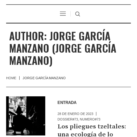
AUTHOR:
JORGE GARCÍA
MANZANO
(JORGE GARCÍA
MANZANO)
HOME
JORGE GARCÍA MANZANO
ENTRADA
28 DE ENERO DE 2023
DOSSIER#73
,
NUMERO#73
Los pliegues tzeltales:
una ecología de lo