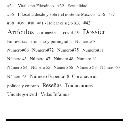
#31 - Vitalismo Filosófico
#32 - Sexualidad
#35 - Filosofía desde y sobre el norte de México
#36
#37
#38
#39
#40
#41 - Hojear el siglo XX
#42
Dossier
Artículos
coronavirus
covid-19
Entrevistas
erotismo y pornografía
Numero#68
Número#66
Número#72
Número#75
Número#81
Número 51
Número 43
Número 47
Número 48
Número 54
Número 56
Número 58
Número 60
Número 55
Número Especial 8: Coronavirus
Número 63
Reseñas
Traducciones
política y entorno
Uncategorized
Vidas Infames