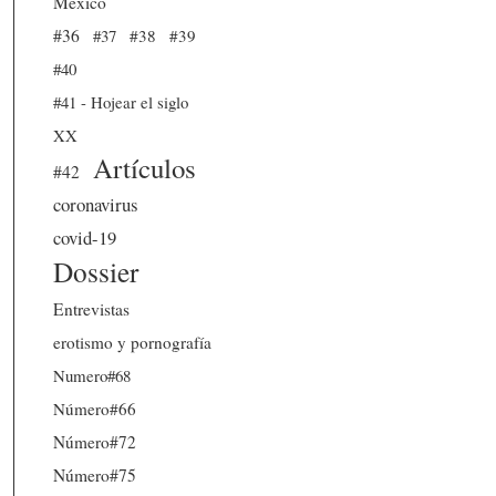
México
#36
#37
#38
#39
#40
#41 - Hojear el siglo
XX
Artículos
#42
coronavirus
covid-19
Dossier
Entrevistas
erotismo y pornografía
Numero#68
Número#66
Número#72
Número#75