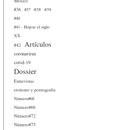
México
#36
#37
#38
#39
#40
#41 - Hojear el siglo
XX
Artículos
#42
coronavirus
covid-19
Dossier
Entrevistas
erotismo y pornografía
Numero#68
Número#66
Número#72
Número#75