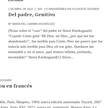
ENTRADA
1 DE ABRIL DE 2014
#20 - LO INENSEÑABLE EN FILOSOFÍA
,
DOSSIER
Del padre, Genitivo
BY
MARÍA DEL CARMEN RODRÍGUEZ
(Notas sobre el “caso” del padre en Sören Kierkegaard)
“Cuando Cristo gritó ‘Mi Dios, mi Dios, ¿por qué me has
abandonado?’, fue terrible para Cristo. Pero me parece que fue
todavía más terrible para Dios oír ese grito. Quedarse tan
inmutable y ser el amor, ¡qué tristeza infinita, profunda,
insondable!” Sören Kierkegaard[1] Sören...
DOSSIER
ou en francés
e, París, Maspero, 1969; nueva edición aumentada: Fayard, 2007
Aires, Siglo XXI, 1972; nueva ed. aumentada, Buenos Aires, La