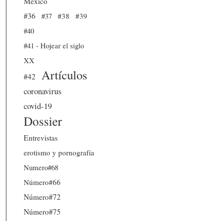
México
#36
#37
#38
#39
#40
#41 - Hojear el siglo
XX
Artículos
#42
coronavirus
covid-19
Dossier
Entrevistas
erotismo y pornografía
Numero#68
Número#66
Número#72
Número#75