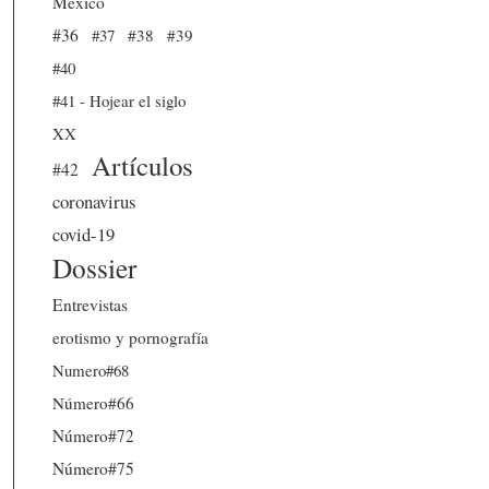
México
#36
#37
#38
#39
#40
#41 - Hojear el siglo
XX
Artículos
#42
coronavirus
covid-19
Dossier
Entrevistas
erotismo y pornografía
Numero#68
Número#66
Número#72
Número#75