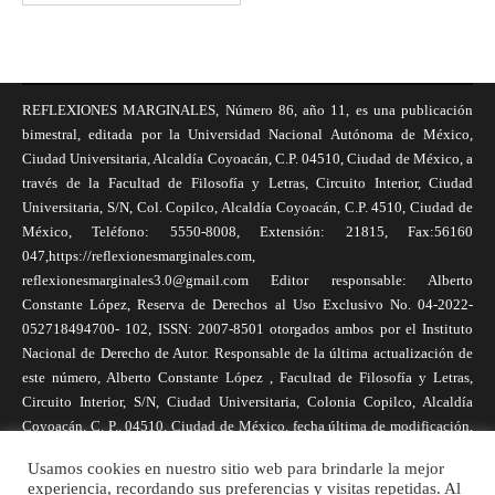
REFLEXIONES MARGINALES, Número 86, año 11, es una publicación
bimestral, editada por la Universidad Nacional Autónoma de México,
Ciudad Universitaria, Alcaldía Coyoacán, C.P. 04510, Ciudad de México, a
través de la Facultad de Filosofía y Letras, Circuito Interior, Ciudad
Universitaria, S/N, Col. Copilco, Alcaldía Coyoacán, C.P. 4510, Ciudad de
México, Teléfono: 5550-8008, Extensión: 21815, Fax:56160
047,https://reflexionesmarginales.com,
reflexionesmarginales3.0@gmail.com Editor responsable: Alberto
Constante López, Reserva de Derechos al Uso Exclusivo No. 04-2022-
052718494700- 102, ISSN: 2007-8501 otorgados ambos por el Instituto
Nacional de Derecho de Autor. Responsable de la última actualización de
este número, Alberto Constante López , Facultad de Filosofía y Letras,
Circuito Interior, S/N, Ciudad Universitaria, Colonia Copilco, Alcaldía
Coyoacán, C. P., 04510, Ciudad de México, fecha última de modificación,
1 de abril de 2025. Las opiniones expresadas por los autores no
Usamos cookies en nuestro sitio web para brindarle la mejor
necesariamente reflejan la postura de la revista, ni de Universidad Nacional
experiencia, recordando sus preferencias y visitas repetidas. Al