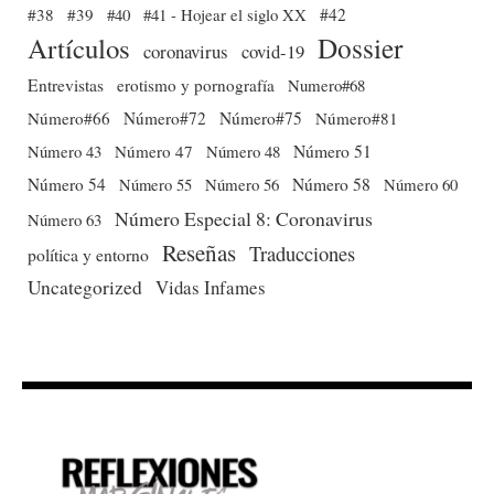
#38
#39
#40
#41 - Hojear el siglo XX
#42
Dossier
Artículos
coronavirus
covid-19
Entrevistas
erotismo y pornografía
Numero#68
Número#66
Número#72
Número#75
Número#81
Número 51
Número 43
Número 47
Número 48
Número 54
Número 56
Número 58
Número 60
Número 55
Número Especial 8: Coronavirus
Número 63
Reseñas
Traducciones
política y entorno
Uncategorized
Vidas Infames