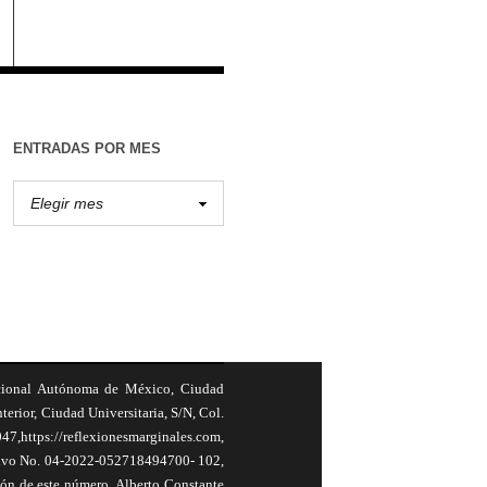
ENTRADAS POR MES
cional Autónoma de México, Ciudad
terior, Ciudad Universitaria, S/N, Col.
,https://reflexionesmarginales.com,
usivo No. 04-2022-052718494700- 102,
ión de este número, Alberto Constante