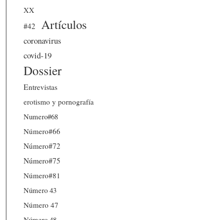
XX
Artículos
#42
coronavirus
covid-19
Dossier
Entrevistas
erotismo y pornografía
Numero#68
Número#66
Número#72
Número#75
Número#81
Número 43
Número 47
Número 48