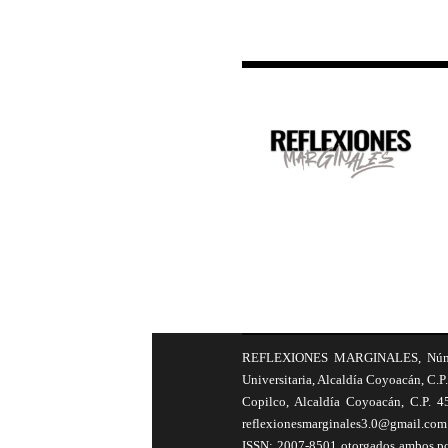
REFLEXIONES MARGINALES, Número 8
Universitaria, Alcaldía Coyoacán, C.P.
Copilco, Alcaldía Coyoacán, C.P. 4
reflexionesmarginales3.0@gmail.com 
ISSN: 2007-8501 otorgados ambos por 