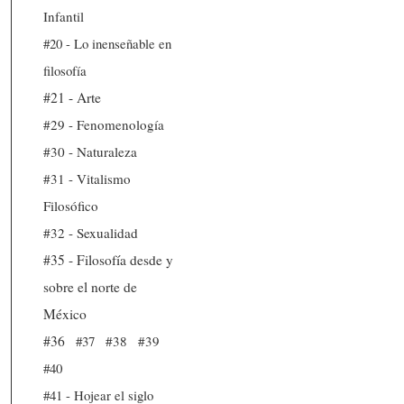
Infantil
#20 - Lo inenseñable en
filosofía
#21 - Arte
#29 - Fenomenología
#30 - Naturaleza
#31 - Vitalismo
Filosófico
#32 - Sexualidad
#35 - Filosofía desde y
sobre el norte de
México
#36
#37
#38
#39
#40
#41 - Hojear el siglo