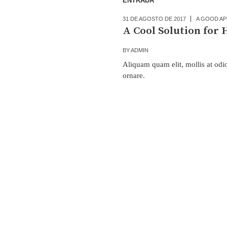
ENTRADA
31 DE AGOSTO DE 2017
A GOOD AP
A Cool Solution for
BY
ADMIN
Aliquam quam elit, mollis at odio
ornare.