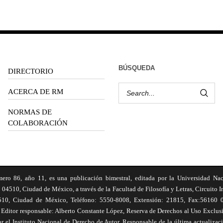
BÚSQUEDA
DIRECTORIO
ACERCA DE RM
NORMAS DE
COLABORACIÓN
6, año 11, es una publicación bimestral, editada por la Universidad Na
 04510, Ciudad de México, a través de la Facultad de Filosofía y Letras, Circuito In
510, Ciudad de México, Teléfono: 5550-8008, Extensión: 21815, Fax:56160 047
Editor responsable: Alberto Constante López, Reserva de Derechos al Uso Excl
el Instituto Nacional de Derecho de Autor. Responsable de la última actualizac