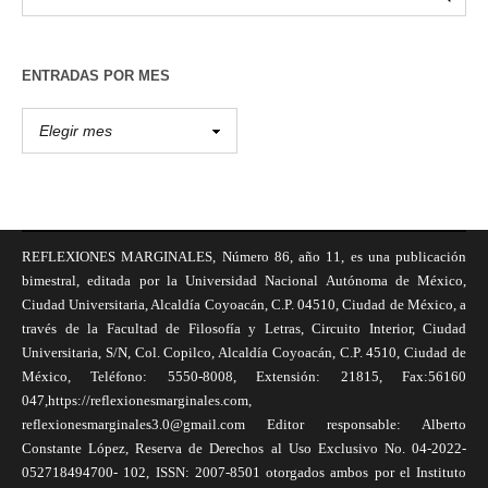
ENTRADAS POR MES
REFLEXIONES MARGINALES, Número 86, año 11, es una publicación
bimestral, editada por la Universidad Nacional Autónoma de México,
Ciudad Universitaria, Alcaldía Coyoacán, C.P. 04510, Ciudad de México, a
través de la Facultad de Filosofía y Letras, Circuito Interior, Ciudad
Universitaria, S/N, Col. Copilco, Alcaldía Coyoacán, C.P. 4510, Ciudad de
México, Teléfono: 5550-8008, Extensión: 21815, Fax:56160
047,https://reflexionesmarginales.com,
reflexionesmarginales3.0@gmail.com Editor responsable: Alberto
Constante López, Reserva de Derechos al Uso Exclusivo No. 04-2022-
052718494700- 102, ISSN: 2007-8501 otorgados ambos por el Instituto