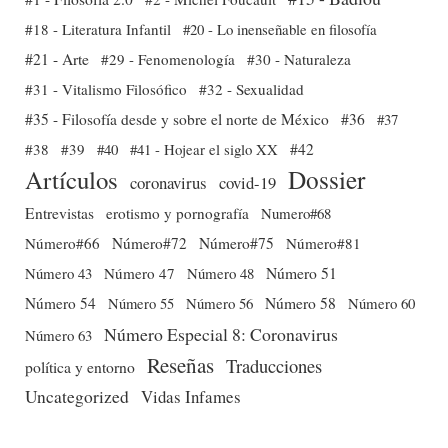
#18 - Literatura Infantil
#20 - Lo inenseñable en filosofía
#21 - Arte
#29 - Fenomenología
#30 - Naturaleza
#31 - Vitalismo Filosófico
#32 - Sexualidad
#35 - Filosofía desde y sobre el norte de México
#36
#37
#38
#39
#40
#41 - Hojear el siglo XX
#42
Dossier
Artículos
coronavirus
covid-19
Entrevistas
erotismo y pornografía
Numero#68
Número#66
Número#72
Número#75
Número#81
Número 51
Número 43
Número 47
Número 48
Número 54
Número 56
Número 58
Número 60
Número 55
Número Especial 8: Coronavirus
Número 63
Reseñas
Traducciones
política y entorno
Uncategorized
Vidas Infames