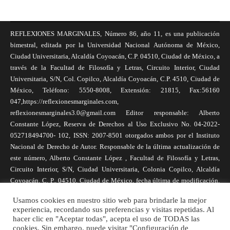
REFLEXIONES MARGINALES, Número 86, año 11, es una publicación
bimestral, editada por la Universidad Nacional Autónoma de México,
Ciudad Universitaria, Alcaldía Coyoacán, C.P. 04510, Ciudad de México, a
través de la Facultad de Filosofía y Letras, Circuito Interior, Ciudad
Universitaria, S/N, Col. Copilco, Alcaldía Coyoacán, C.P. 4510, Ciudad de
México, Teléfono: 5550-8008, Extensión: 21815, Fax:56160
047,https://reflexionesmarginales.com,
reflexionesmarginales3.0@gmail.com Editor responsable: Alberto
Constante López, Reserva de Derechos al Uso Exclusivo No. 04-2022-
052718494700- 102, ISSN: 2007-8501 otorgados ambos por el Instituto
Nacional de Derecho de Autor. Responsable de la última actualización de
este número, Alberto Constante López , Facultad de Filosofía y Letras,
Circuito Interior, S/N, Ciudad Universitaria, Colonia Copilco, Alcaldía
Coyoacán, C. P., 04510, Ciudad de México, fecha última de modificación,
1 de abril de 2025. Las opiniones expresadas por los autores no
Usamos cookies en nuestro sitio web para brindarle la mejor
necesariamente reflejan la postura de la revista, ni de Universidad Nacional
experiencia, recordando sus preferencias y visitas repetidas. Al
Autónoma de México. Los autores son responsables de los contenidos de
hacer clic en "Aceptar todas", acepta el uso de TODAS las
sus artículos. Se autoriza la reproducción total o parcial de los textos aquí
cookies. Sin embargo, puede visitar "Configuración de