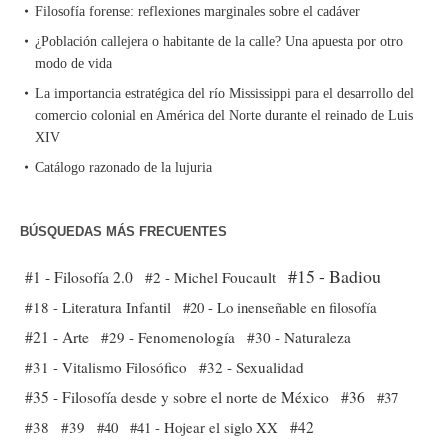
Filosofía forense: reflexiones marginales sobre el cadáver
¿Población callejera o habitante de la calle? Una apuesta por otro
modo de vida
La importancia estratégica del río Mississippi para el desarrollo del
comercio colonial en América del Norte durante el reinado de Luis
XIV
Catálogo razonado de la lujuria
BÚSQUEDAS MÁS FRECUENTES
#15 - Badiou
#1 - Filosofía 2.0
#2 - Michel Foucault
#18 - Literatura Infantil
#20 - Lo inenseñable en filosofía
#21 - Arte
#29 - Fenomenología
#30 - Naturaleza
#31 - Vitalismo Filosófico
#32 - Sexualidad
#35 - Filosofía desde y sobre el norte de México
#36
#37
#38
#39
#40
#41 - Hojear el siglo XX
#42