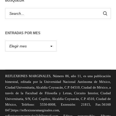
BÚSQUEDA
ENTRADAS POR MES
REFLEXIONES MARGINALES, Número 86, año 11, es una publicación
bimestral, editada por la Universidad Nacional Autónoma de México,
Ciudad Universitaria, Alcaldía Coyoacán, C.P. 04510, Ciudad de México, a
través de la Facultad de Filosofía y Letras, Circuito Interior, Ciudad
Universitaria, S/N, Col. Copilco, Alcaldía Coyoacán, C.P. 4510, Ciudad de
México, Teléfono: 5550-8008, Extensión: 21815, Fax:56160
047,https://reflexionesmarginales.com,
reflexionesmarginales3.0@gmail.com Editor responsable: Alberto