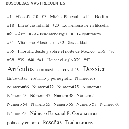
BÚSQUEDAS MÁS FRECUENTES
#15 - Badiou
#1 - Filosofía 2.0
#2 - Michel Foucault
#18 - Literatura Infantil
#20 - Lo inenseñable en filosofía
#21 - Arte
#29 - Fenomenología
#30 - Naturaleza
#31 - Vitalismo Filosófico
#32 - Sexualidad
#35 - Filosofía desde y sobre el norte de México
#36
#37
#38
#39
#40
#41 - Hojear el siglo XX
#42
Dossier
Artículos
coronavirus
covid-19
Entrevistas
erotismo y pornografía
Numero#68
Número#66
Número#72
Número#75
Número#81
Número 51
Número 43
Número 47
Número 48
Número 54
Número 56
Número 58
Número 60
Número 55
Número Especial 8: Coronavirus
Número 63
Reseñas
Traducciones
política y entorno