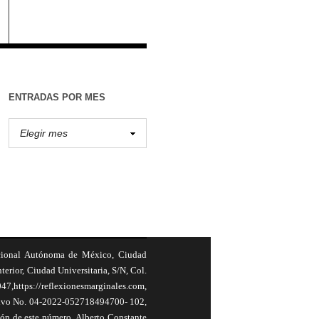
ENTRADAS POR MES
cional Autónoma de México, Ciudad
terior, Ciudad Universitaria, S/N, Col.
,https://reflexionesmarginales.com,
usivo No. 04-2022-052718494700- 102,
ión de este número, Alberto Constante