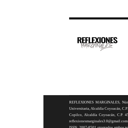
REFLEXIONES MARGINALES, Número 8
Universitaria, Alcaldía Coyoacán, C.P.
Copilco, Alcaldía Coyoacán, C.P. 4
reflexionesmarginales3.0@gmail.com 
ISSN: 2007-8501 otorgados ambos por 