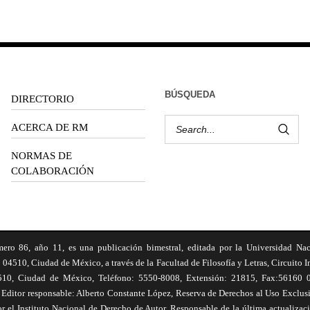
BÚSQUEDA
DIRECTORIO
ACERCA DE RM
NORMAS DE
COLABORACIÓN
6, año 11, es una publicación bimestral, editada por la Universidad Na
 04510, Ciudad de México, a través de la Facultad de Filosofía y Letras, Circuito In
510, Ciudad de México, Teléfono: 5550-8008, Extensión: 21815, Fax:56160 047
Editor responsable: Alberto Constante López, Reserva de Derechos al Uso Excl
el Instituto Nacional de Derecho de Autor. Responsable de la última actualizac