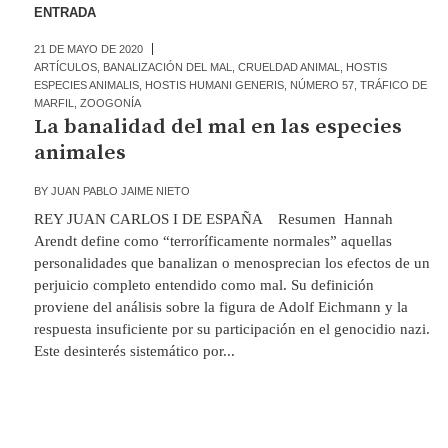
ENTRADA
21 DE MAYO DE 2020
ARTÍCULOS
,
BANALIZACIÓN DEL MAL
,
CRUELDAD ANIMAL
,
HOSTIS
ESPECIES ANIMALIS
,
HOSTIS HUMANI GENERIS
,
NÚMERO 57
,
TRÁFICO DE
MARFIL
,
ZOOGONÍA
La banalidad del mal en las especies
animales
BY
JUAN PABLO JAIME NIETO
REY JUAN CARLOS I DE ESPAÑA Resumen Hannah
Arendt define como “terroríficamente normales” aquellas
personalidades que banalizan o menosprecian los efectos de un
perjuicio completo entendido como mal. Su definición
proviene del análisis sobre la figura de Adolf Eichmann y la
respuesta insuficiente por su participación en el genocidio nazi.
Este desinterés sistemático por...