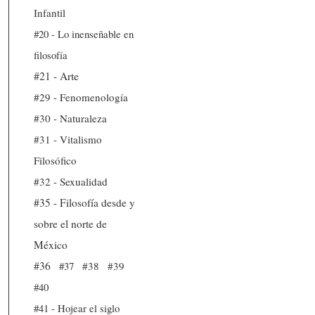
Infantil
#20 - Lo inenseñable en
filosofía
#21 - Arte
#29 - Fenomenología
#30 - Naturaleza
#31 - Vitalismo
Filosófico
#32 - Sexualidad
#35 - Filosofía desde y
sobre el norte de
México
#36
#37
#38
#39
#40
#41 - Hojear el siglo