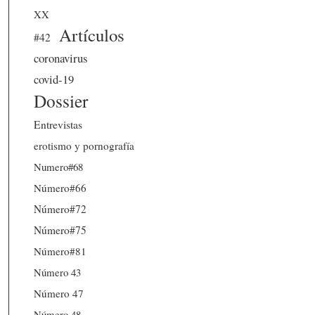
XX
Artículos
#42
coronavirus
covid-19
Dossier
Entrevistas
erotismo y pornografía
Numero#68
Número#66
Número#72
Número#75
Número#81
Número 43
Número 47
Número 48