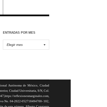
ENTRADAS POR MES
cional Autónoma de México, Ciudad
terior, Ciudad Universitaria, S/N, Col.
,https://reflexionesmarginales.com,
usivo No. 04-2022-052718494700- 102,
ión de este número, Alberto Constante