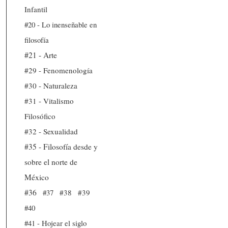
Infantil
#20 - Lo inenseñable en
filosofía
#21 - Arte
#29 - Fenomenología
#30 - Naturaleza
#31 - Vitalismo
Filosófico
#32 - Sexualidad
#35 - Filosofía desde y
sobre el norte de
México
#36
#37
#38
#39
#40
#41 - Hojear el siglo