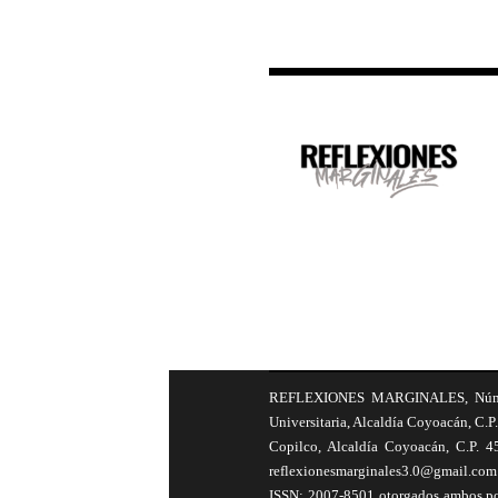
REFLEXIONES MARGINALES, Número 8
Universitaria, Alcaldía Coyoacán, C.P.
Copilco, Alcaldía Coyoacán, C.P. 4
reflexionesmarginales3.0@gmail.com 
ISSN: 2007-8501 otorgados ambos por 