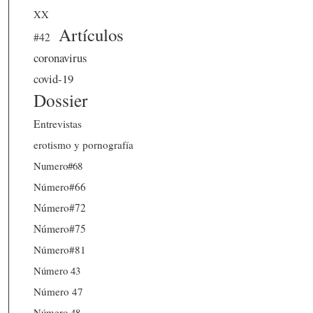
XX
Artículos
#42
coronavirus
covid-19
Dossier
Entrevistas
erotismo y pornografía
Numero#68
Número#66
Número#72
Número#75
Número#81
Número 43
Número 47
Número 48