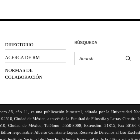
BÚSQUEDA
DIRECTORIO
ACERCA DE RM
NORMAS DE
COLABORACIÓN
6, año 11, es una publicación bimestral, editada por la Universidad Na
 04510, Ciudad de México, a través de la Facultad de Filosofía y Letras, Circuito In
510, Ciudad de México, Teléfono: 5550-8008, Extensión: 21815, Fax:56160 047
Editor responsable: Alberto Constante López, Reserva de Derechos al Uso Excl
el Instituto Nacional de Derecho de Autor. Responsable de la última actualizac