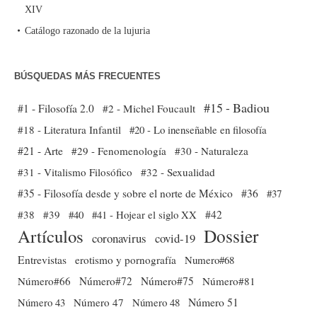
XIV
Catálogo razonado de la lujuria
BÚSQUEDAS MÁS FRECUENTES
#15 - Badiou
#1 - Filosofía 2.0
#2 - Michel Foucault
#18 - Literatura Infantil
#20 - Lo inenseñable en filosofía
#21 - Arte
#29 - Fenomenología
#30 - Naturaleza
#31 - Vitalismo Filosófico
#32 - Sexualidad
#35 - Filosofía desde y sobre el norte de México
#36
#37
#38
#39
#40
#41 - Hojear el siglo XX
#42
Dossier
Artículos
coronavirus
covid-19
Entrevistas
erotismo y pornografía
Numero#68
Número#66
Número#72
Número#75
Número#81
Número 51
Número 43
Número 47
Número 48