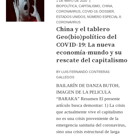
1 DE MAYO DE 2020
BIOPOLÍTICA
,
CAPITALISMO
,
CHINA
,
CORONAVIRUS
,
COVID-19
,
DOSSIER
,
ESTADOS UNIDOS
,
NÚMERO ESPECIAL 8:
CORONAVIRUS
China y el tablero
Geo(bio)político del
COVID-19: La nueva
economía-mundo y su
rescate del capitalismo
BY
LUIS FERNANDO CONTRERAS
GALLEGOS
BAILARÍN DE DANZA BUTOH,
IMAGEN DE LA PELICULA
“BARAKA” Resumen El presente
artículo busca demostrar: 1) La crisis
que actualmente vive el capitalismo
no es una crisis proveniente de la
emergencia sanitaria del coronavirus,
sino una crisis estructural de larga