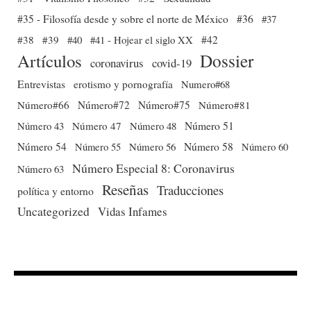
#35 - Filosofía desde y sobre el norte de México
#36
#37
#38
#39
#40
#41 - Hojear el siglo XX
#42
Dossier
Artículos
coronavirus
covid-19
Entrevistas
erotismo y pornografía
Numero#68
Número#66
Número#72
Número#75
Número#81
Número 51
Número 43
Número 47
Número 48
Número 54
Número 56
Número 58
Número 60
Número 55
Número Especial 8: Coronavirus
Número 63
Reseñas
Traducciones
política y entorno
Uncategorized
Vidas Infames