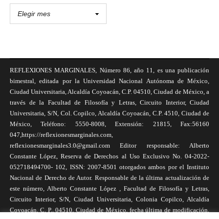
REFLEXIONES MARGINALES, Número 86, año 11, es una publicación
bimestral, editada por la Universidad Nacional Autónoma de México,
Ciudad Universitaria, Alcaldía Coyoacán, C.P. 04510, Ciudad de México, a
través de la Facultad de Filosofía y Letras, Circuito Interior, Ciudad
Universitaria, S/N, Col. Copilco, Alcaldía Coyoacán, C.P. 4510, Ciudad de
México, Teléfono: 5550-8008, Extensión: 21815, Fax:56160
047,https://reflexionesmarginales.com,
reflexionesmarginales3.0@gmail.com Editor responsable: Alberto
Constante López, Reserva de Derechos al Uso Exclusivo No. 04-2022-
052718494700- 102, ISSN: 2007-8501 otorgados ambos por el Instituto
Nacional de Derecho de Autor. Responsable de la última actualización de
este número, Alberto Constante López , Facultad de Filosofía y Letras,
Circuito Interior, S/N, Ciudad Universitaria, Colonia Copilco, Alcaldía
Coyoacán, C. P., 04510, Ciudad de México, fecha última de modificación,