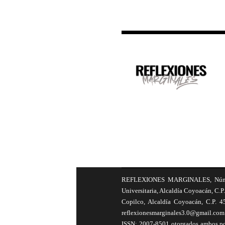
REFLEXIONES MARGINALES, Número 8
Universitaria, Alcaldía Coyoacán, C.P.
Copilco, Alcaldía Coyoacán, C.P. 4
reflexionesmarginales3.0@gmail.com 
ISSN: 2007-8501 otorgados ambos por 