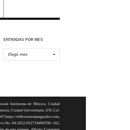
ENTRADAS POR MES
cional Autónoma de México, Ciudad
terior, Ciudad Universitaria, S/N, Col.
,https://reflexionesmarginales.com,
usivo No. 04-2022-052718494700- 102,
ión de este número, Alberto Constante