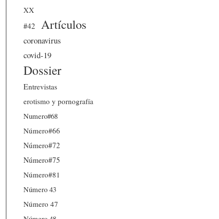
XX
Artículos
#42
coronavirus
covid-19
Dossier
Entrevistas
erotismo y pornografía
Numero#68
Número#66
Número#72
Número#75
Número#81
Número 43
Número 47
Número 48