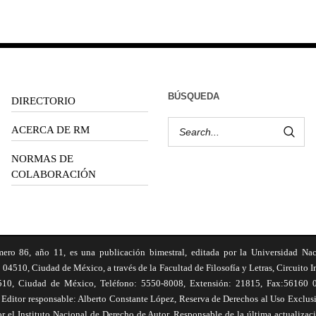
BÚSQUEDA
DIRECTORIO
ACERCA DE RM
NORMAS DE
COLABORACIÓN
6, año 11, es una publicación bimestral, editada por la Universidad Na
 04510, Ciudad de México, a través de la Facultad de Filosofía y Letras, Circuito In
510, Ciudad de México, Teléfono: 5550-8008, Extensión: 21815, Fax:56160 047
Editor responsable: Alberto Constante López, Reserva de Derechos al Uso Excl
el Instituto Nacional de Derecho de Autor. Responsable de la última actualizac