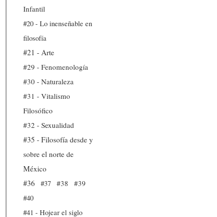
Infantil
#20 - Lo inenseñable en
filosofía
#21 - Arte
#29 - Fenomenología
#30 - Naturaleza
#31 - Vitalismo
Filosófico
#32 - Sexualidad
#35 - Filosofía desde y
sobre el norte de
México
#36
#37
#38
#39
#40
#41 - Hojear el siglo