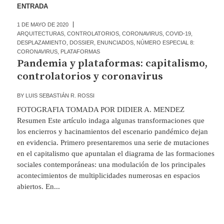
ENTRADA
1 DE MAYO DE 2020
ARQUITECTURAS
,
CONTROLATORIOS
,
CORONAVIRUS
,
COVID-19
,
DESPLAZAMIENTO
,
DOSSIER
,
ENUNCIADOS
,
NÚMERO ESPECIAL 8:
CORONAVIRUS
,
PLATAFORMAS
Pandemia y plataformas: capitalismo,
controlatorios y coronavirus
BY
LUIS SEBASTIÁN R. ROSSI
FOTOGRAFIA TOMADA POR DIDIER A. MENDEZ
Resumen Este artículo indaga algunas transformaciones que
los encierros y hacinamientos del escenario pandémico dejan
en evidencia. Primero presentaremos una serie de mutaciones
en el capitalismo que apuntalan el diagrama de las formaciones
sociales contemporáneas: una modulación de los principales
acontecimientos de multiplicidades numerosas en espacios
abiertos. En...