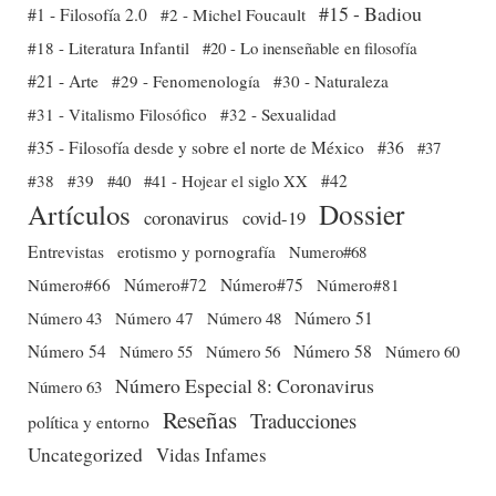
#15 - Badiou
#1 - Filosofía 2.0
#2 - Michel Foucault
#18 - Literatura Infantil
#20 - Lo inenseñable en filosofía
#21 - Arte
#29 - Fenomenología
#30 - Naturaleza
#31 - Vitalismo Filosófico
#32 - Sexualidad
#35 - Filosofía desde y sobre el norte de México
#36
#37
#38
#39
#40
#41 - Hojear el siglo XX
#42
Dossier
Artículos
coronavirus
covid-19
Entrevistas
erotismo y pornografía
Numero#68
Número#66
Número#72
Número#75
Número#81
Número 51
Número 43
Número 47
Número 48
Número 54
Número 56
Número 58
Número 60
Número 55
Número Especial 8: Coronavirus
Número 63
Reseñas
Traducciones
política y entorno
Uncategorized
Vidas Infames