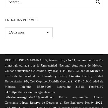
ENTRADAS POR MES
REFLEXIONES MARGINALES, Número 86, año 11, es una publicación
bimestral, editada por la Universidad Nacional Autónoma de México,
Ciudad Universitaria, Alcaldía Coyoacán, C.P. 04510, Ciudad de México, a
través de la Facultad de Filosofía y Letras, Circuito Interior, Ciudad
Universitaria, S/N, Col. Copilco, Alcaldía Coyoacán, C.P. 4510, Ciudad de
México, Teléfono: 5550-8008, Extensión: 21815, Fax:56160
047,https://reflexionesmarginales.com,
reflexionesmarginales3.0@gmail.com Editor responsable: Alberto
Constante López, Reserva de Derechos al Uso Exclusivo No. 04-2022-
052718494700- 102, ISSN: 2007-8501 otorgados ambos por el Instituto