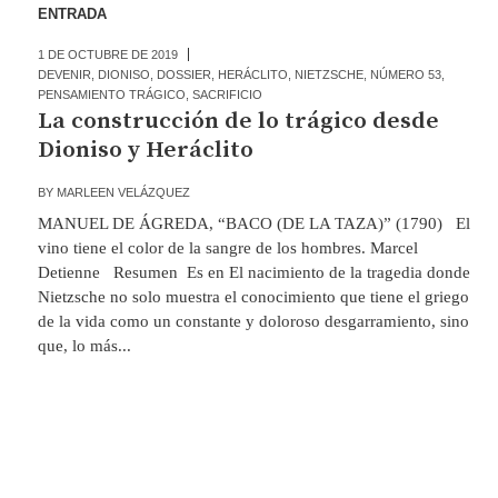
ENTRADA
1 DE OCTUBRE DE 2019
DEVENIR
,
DIONISO
,
DOSSIER
,
HERÁCLITO
,
NIETZSCHE
,
NÚMERO 53
,
PENSAMIENTO TRÁGICO
,
SACRIFICIO
La construcción de lo trágico desde
Dioniso y Heráclito
BY
MARLEEN VELÁZQUEZ
MANUEL DE ÁGREDA, “BACO (DE LA TAZA)” (1790) El
vino tiene el color de la sangre de los hombres. Marcel
Detienne Resumen Es en El nacimiento de la tragedia donde
Nietzsche no solo muestra el conocimiento que tiene el griego
de la vida como un constante y doloroso desgarramiento, sino
que, lo más...