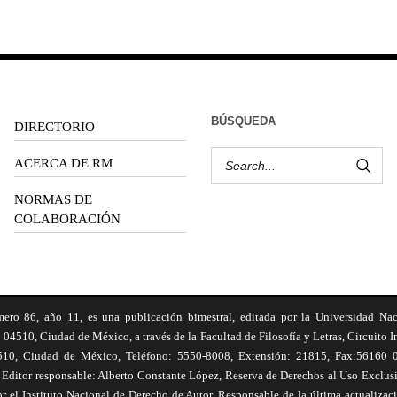
BÚSQUEDA
DIRECTORIO
ACERCA DE RM
NORMAS DE
COLABORACIÓN
6, año 11, es una publicación bimestral, editada por la Universidad Na
 04510, Ciudad de México, a través de la Facultad de Filosofía y Letras, Circuito In
510, Ciudad de México, Teléfono: 5550-8008, Extensión: 21815, Fax:56160 047
Editor responsable: Alberto Constante López, Reserva de Derechos al Uso Excl
el Instituto Nacional de Derecho de Autor. Responsable de la última actualizac