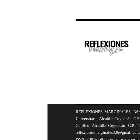
REFLEXIONES MARGINALES, Número 8
Universitaria, Alcaldía Coyoacán, C.P.
Copilco, Alcaldía Coyoacán, C.P. 4
reflexionesmarginales3.0@gmail.com 
ISSN: 2007-8501 otorgados ambos por 