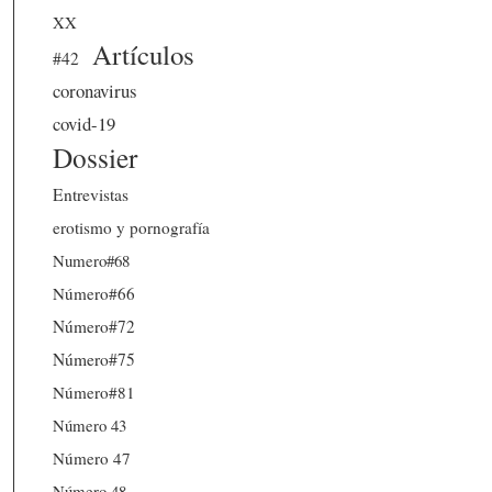
XX
Artículos
#42
coronavirus
covid-19
Dossier
Entrevistas
erotismo y pornografía
Numero#68
Número#66
Número#72
Número#75
Número#81
Número 43
Número 47
Número 48