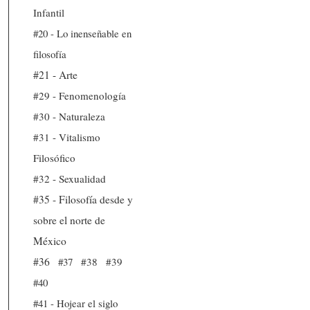
Infantil
#20 - Lo inenseñable en
filosofía
#21 - Arte
#29 - Fenomenología
#30 - Naturaleza
#31 - Vitalismo
Filosófico
#32 - Sexualidad
#35 - Filosofía desde y
sobre el norte de
México
#36
#37
#38
#39
#40
#41 - Hojear el siglo