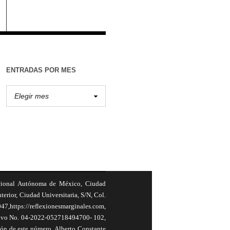
ENTRADAS POR MES
cional Autónoma de México, Ciudad
terior, Ciudad Universitaria, S/N, Col.
,https://reflexionesmarginales.com,
usivo No. 04-2022-052718494700- 102,
ión de este número, Alberto Constante