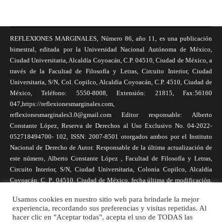
REFLEXIONES MARGINALES, Número 86, año 11, es una publicación
bimestral, editada por la Universidad Nacional Autónoma de México,
Ciudad Universitaria, Alcaldía Coyoacán, C.P. 04510, Ciudad de México, a
través de la Facultad de Filosofía y Letras, Circuito Interior, Ciudad
Universitaria, S/N, Col. Copilco, Alcaldía Coyoacán, C.P. 4510, Ciudad de
México, Teléfono: 5550-8008, Extensión: 21815, Fax:56160
047,https://reflexionesmarginales.com,
reflexionesmarginales3.0@gmail.com Editor responsable: Alberto
Constante López, Reserva de Derechos al Uso Exclusivo No. 04-2022-
052718494700- 102, ISSN: 2007-8501 otorgados ambos por el Instituto
Nacional de Derecho de Autor. Responsable de la última actualización de
este número, Alberto Constante López , Facultad de Filosofía y Letras,
Circuito Interior, S/N, Ciudad Universitaria, Colonia Copilco, Alcaldía
Coyoacán, C. P., 04510, Ciudad de México, fecha última de modificación,
1 de abril de 2025. Las opiniones expresadas por los autores no
Usamos cookies en nuestro sitio web para brindarle la mejor
necesariamente reflejan la postura de la revista, ni de Universidad Nacional
experiencia, recordando sus preferencias y visitas repetidas. Al
Autónoma de México. Los autores son responsables de los contenidos de
hacer clic en "Aceptar todas", acepta el uso de TODAS las