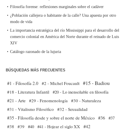
Filosofía forense: reflexiones marginales sobre el cadáver
¿Población callejera o habitante de la calle? Una apuesta por otro
modo de vida
La importancia estratégica del río Mississippi para el desarrollo del
comercio colonial en América del Norte durante el reinado de Luis
XIV
Catálogo razonado de la lujuria
BÚSQUEDAS MÁS FRECUENTES
#15 - Badiou
#1 - Filosofía 2.0
#2 - Michel Foucault
#18 - Literatura Infantil
#20 - Lo inenseñable en filosofía
#21 - Arte
#29 - Fenomenología
#30 - Naturaleza
#31 - Vitalismo Filosófico
#32 - Sexualidad
#35 - Filosofía desde y sobre el norte de México
#36
#37
#38
#39
#40
#41 - Hojear el siglo XX
#42