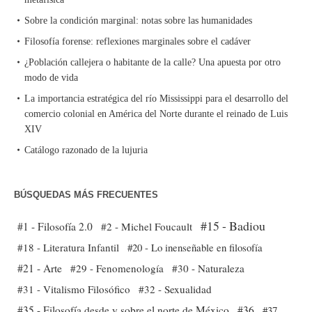
Sobre la condición marginal: notas sobre las humanidades
Filosofía forense: reflexiones marginales sobre el cadáver
¿Población callejera o habitante de la calle? Una apuesta por otro
modo de vida
La importancia estratégica del río Mississippi para el desarrollo del
comercio colonial en América del Norte durante el reinado de Luis
XIV
Catálogo razonado de la lujuria
BÚSQUEDAS MÁS FRECUENTES
#15 - Badiou
#1 - Filosofía 2.0
#2 - Michel Foucault
#18 - Literatura Infantil
#20 - Lo inenseñable en filosofía
#21 - Arte
#29 - Fenomenología
#30 - Naturaleza
#31 - Vitalismo Filosófico
#32 - Sexualidad
#35 - Filosofía desde y sobre el norte de México
#36
#37