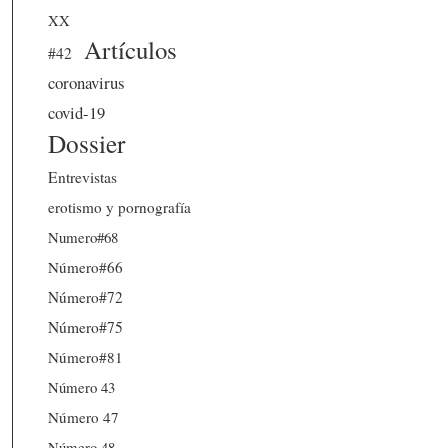
XX
Artículos
#42
coronavirus
covid-19
Dossier
Entrevistas
erotismo y pornografía
Numero#68
Número#66
Número#72
Número#75
Número#81
Número 43
Número 47
Número 48