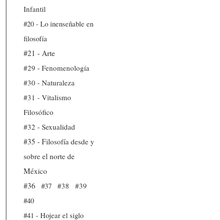
Infantil
#20 - Lo inenseñable en
filosofía
#21 - Arte
#29 - Fenomenología
#30 - Naturaleza
#31 - Vitalismo
Filosófico
#32 - Sexualidad
#35 - Filosofía desde y
sobre el norte de
México
#36
#37
#38
#39
#40
#41 - Hojear el siglo