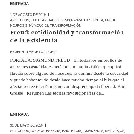
ENTRADA
1 DE AGOSTO DE 2019
ARTÍCULOS
,
COTIDIANIDAD
,
DESESPERANZA
,
EXISTENCIA
,
FREUD
,
NEUROSIS
,
NÚMERO 52
,
TRANSFORMACIÓN
Freud: cotidianidad y transformación
de la existencia
BY
JENNY LEVINE GOLDNER
PORTADA: SIGMUND FREUD En todos los embrollos de
aparentes casualidades actúa una mano invisible, que quizá
fluctúa sobre alguno de nosotros, lo domina desde la oscuridad
y puede haber tejido desde hace mucho tiempo el hilo que el
afectado cree tejer él mismo con despreocupada libertad. Karl
Grosse Resumen Las teorías revolucionarias de...
ENTRADA
31 DE MAYO DE 2019
ARTÍCULOS
,
AVICENA
,
ESENCIA
,
EXISTENCIA
,
INMANENCIA
,
METAFÍSICA
,