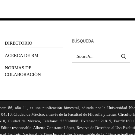
BÚSQUEDA
DIRECTORIO
ACERCA DE RM
NORMAS DE
COLABORACIÓN
6, año 11, es una publicación bimestral, editada por la Universidad Na
 04510, Ciudad de México, a través de la Facultad de Filosofía y Letras, Circuito In
510, Ciudad de México, Teléfono: 5550-8008, Extensión: 21815, Fax:56160 047
Editor responsable: Alberto Constante López, Reserva de Derechos al Uso Excl
el Instituto Nacional de Derecho de Autor. Responsable de la última actualizac