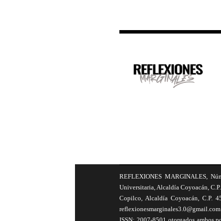
REFLEXIONES MARGINALES, Número 8
Universitaria, Alcaldía Coyoacán, C.P.
Copilco, Alcaldía Coyoacán, C.P. 4
reflexionesmarginales3.0@gmail.com 
ISSN: 2007-8501 otorgados ambos por 