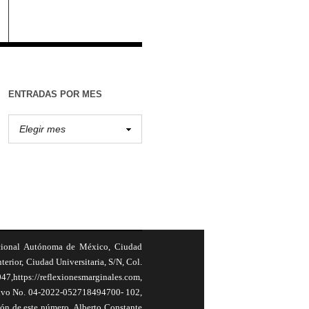
ENTRADAS POR MES
cional Autónoma de México, Ciudad
terior, Ciudad Universitaria, S/N, Col.
,https://reflexionesmarginales.com,
usivo No. 04-2022-052718494700- 102,
ión de este número, Alberto Constante