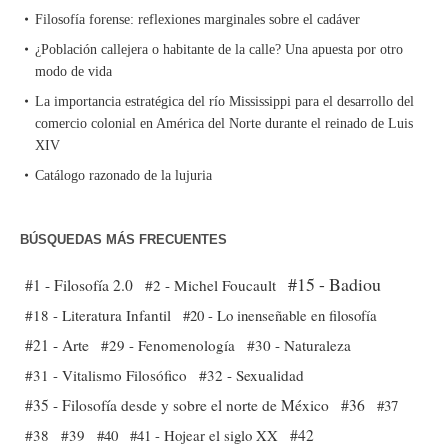
Filosofía forense: reflexiones marginales sobre el cadáver
¿Población callejera o habitante de la calle? Una apuesta por otro
modo de vida
La importancia estratégica del río Mississippi para el desarrollo del
comercio colonial en América del Norte durante el reinado de Luis
XIV
Catálogo razonado de la lujuria
BÚSQUEDAS MÁS FRECUENTES
#15 - Badiou
#1 - Filosofía 2.0
#2 - Michel Foucault
#18 - Literatura Infantil
#20 - Lo inenseñable en filosofía
#21 - Arte
#29 - Fenomenología
#30 - Naturaleza
#31 - Vitalismo Filosófico
#32 - Sexualidad
#35 - Filosofía desde y sobre el norte de México
#36
#37
#38
#39
#40
#41 - Hojear el siglo XX
#42