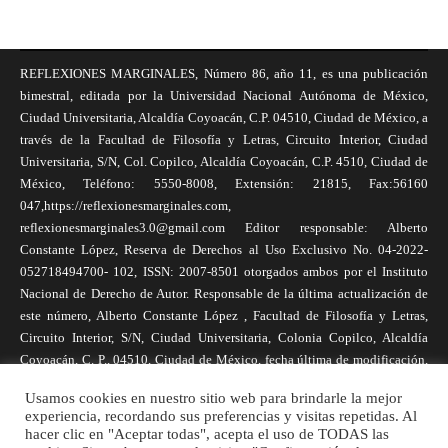
REFLEXIONES MARGINALES, Número 86, año 11, es una publicación
bimestral, editada por la Universidad Nacional Autónoma de México,
Ciudad Universitaria, Alcaldía Coyoacán, C.P. 04510, Ciudad de México, a
través de la Facultad de Filosofía y Letras, Circuito Interior, Ciudad
Universitaria, S/N, Col. Copilco, Alcaldía Coyoacán, C.P. 4510, Ciudad de
México, Teléfono: 5550-8008, Extensión: 21815, Fax:56160
047,https://reflexionesmarginales.com,
reflexionesmarginales3.0@gmail.com Editor responsable: Alberto
Constante López, Reserva de Derechos al Uso Exclusivo No. 04-2022-
052718494700- 102, ISSN: 2007-8501 otorgados ambos por el Instituto
Nacional de Derecho de Autor. Responsable de la última actualización de
este número, Alberto Constante López , Facultad de Filosofía y Letras,
Circuito Interior, S/N, Ciudad Universitaria, Colonia Copilco, Alcaldía
Coyoacán, C. P., 04510, Ciudad de México, fecha última de modificación,
1 de abril de 2025. Las opiniones expresadas por los autores no
Usamos cookies en nuestro sitio web para brindarle la mejor
necesariamente reflejan la postura de la revista, ni de Universidad Nacional
experiencia, recordando sus preferencias y visitas repetidas. Al
Autónoma de México. Los autores son responsables de los contenidos de
hacer clic en "Aceptar todas", acepta el uso de TODAS las
sus artículos. Se autoriza la reproducción total o parcial de los textos aquí