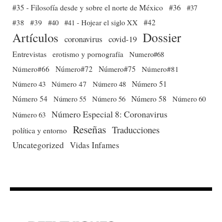
#35 - Filosofía desde y sobre el norte de México
#36
#37
#38
#39
#40
#41 - Hojear el siglo XX
#42
Dossier
Artículos
coronavirus
covid-19
Entrevistas
erotismo y pornografía
Numero#68
Número#66
Número#72
Número#75
Número#81
Número 51
Número 43
Número 47
Número 48
Número 54
Número 56
Número 58
Número 60
Número 55
Número Especial 8: Coronavirus
Número 63
Reseñas
Traducciones
política y entorno
Uncategorized
Vidas Infames