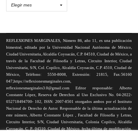
REFLEXIONES MARGINALES, Número 86, año 11, es una publicación
bimestral, editada por la Universidad Nacional Autónoma de México,
Ciudad Universitaria, Alcaldía Coyoacán, C.P. 04510, Ciudad de México, a
través de la Facultad de Filosofía y Letras, Circuito Interior, Ciudad
Universitaria, S/N, Col. Copilco, Alcaldía Coyoacán, C.P. 4510, Ciudad de
México, Teléfono: 5550-8008, Extensión: 21815, Fax:56160
047,https://reflexionesmarginales.com,
reflexionesmarginales3.0@gmail.com Editor responsable: Alberto
Constante López, Reserva de Derechos al Uso Exclusivo No. 04-2022-
052718494700- 102, ISSN: 2007-8501 otorgados ambos por el Instituto
Nacional de Derecho de Autor. Responsable de la última actualización de
este número, Alberto Constante López , Facultad de Filosofía y Letras,
Circuito Interior, S/N, Ciudad Universitaria, Colonia Copilco, Alcaldía
Coyoacán, C. P., 04510, Ciudad de México, fecha última de modificación,
1 de abril de 2025. Las opiniones expresadas por los autores no