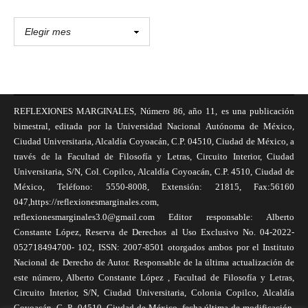
REFLEXIONES MARGINALES, Número 86, año 11, es una publicación
bimestral, editada por la Universidad Nacional Autónoma de México,
Ciudad Universitaria, Alcaldía Coyoacán, C.P. 04510, Ciudad de México, a
través de la Facultad de Filosofía y Letras, Circuito Interior, Ciudad
Universitaria, S/N, Col. Copilco, Alcaldía Coyoacán, C.P. 4510, Ciudad de
México, Teléfono: 5550-8008, Extensión: 21815, Fax:56160
047,https://reflexionesmarginales.com,
reflexionesmarginales3.0@gmail.com Editor responsable: Alberto
Constante López, Reserva de Derechos al Uso Exclusivo No. 04-2022-
052718494700- 102, ISSN: 2007-8501 otorgados ambos por el Instituto
Nacional de Derecho de Autor. Responsable de la última actualización de
este número, Alberto Constante López , Facultad de Filosofía y Letras,
Circuito Interior, S/N, Ciudad Universitaria, Colonia Copilco, Alcaldía
Coyoacán, C. P., 04510, Ciudad de México, fecha última de modificación,