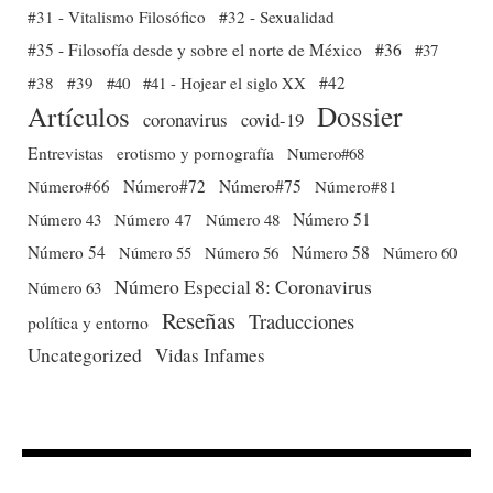
#31 - Vitalismo Filosófico
#32 - Sexualidad
#35 - Filosofía desde y sobre el norte de México
#36
#37
#38
#39
#40
#41 - Hojear el siglo XX
#42
Dossier
Artículos
coronavirus
covid-19
Entrevistas
erotismo y pornografía
Numero#68
Número#66
Número#72
Número#75
Número#81
Número 51
Número 43
Número 47
Número 48
Número 54
Número 56
Número 58
Número 60
Número 55
Número Especial 8: Coronavirus
Número 63
Reseñas
Traducciones
política y entorno
Uncategorized
Vidas Infames