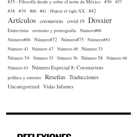
#35 - Filosofía desde y sobre el norte de México
#36
#37
#38
#39
#40
#41 - Hojear el siglo XX
#42
Dossier
Artículos
coronavirus
covid-19
Entrevistas
erotismo y pornografía
Numero#68
Número#66
Número#72
Número#75
Número#81
Número 51
Número 43
Número 47
Número 48
Número 54
Número 56
Número 58
Número 60
Número 55
Número Especial 8: Coronavirus
Número 63
Reseñas
Traducciones
política y entorno
Uncategorized
Vidas Infames