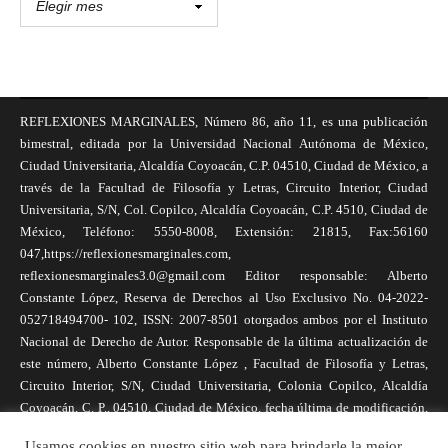
REFLEXIONES MARGINALES, Número 86, año 11, es una publicación
bimestral, editada por la Universidad Nacional Autónoma de México,
Ciudad Universitaria, Alcaldía Coyoacán, C.P. 04510, Ciudad de México, a
través de la Facultad de Filosofía y Letras, Circuito Interior, Ciudad
Universitaria, S/N, Col. Copilco, Alcaldía Coyoacán, C.P. 4510, Ciudad de
México, Teléfono: 5550-8008, Extensión: 21815, Fax:56160
047,https://reflexionesmarginales.com,
reflexionesmarginales3.0@gmail.com Editor responsable: Alberto
Constante López, Reserva de Derechos al Uso Exclusivo No. 04-2022-
052718494700- 102, ISSN: 2007-8501 otorgados ambos por el Instituto
Nacional de Derecho de Autor. Responsable de la última actualización de
este número, Alberto Constante López , Facultad de Filosofía y Letras,
Circuito Interior, S/N, Ciudad Universitaria, Colonia Copilco, Alcaldía
Coyoacán, C. P., 04510, Ciudad de México, fecha última de modificación,
1 de abril de 2025. Las opiniones expresadas por los autores no
Usamos cookies en nuestro sitio web para brindarle la mejor