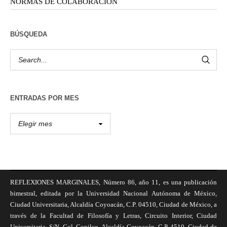
NORMAS DE COLABORACIÓN
BÚSQUEDA
ENTRADAS POR MES
REFLEXIONES MARGINALES, Número 86, año 11, es una publicación
bimestral, editada por la Universidad Nacional Autónoma de México,
Ciudad Universitaria, Alcaldía Coyoacán, C.P. 04510, Ciudad de México, a
través de la Facultad de Filosofía y Letras, Circuito Interior, Ciudad
Universitaria, S/N, Col. Copilco, Alcaldía Coyoacán, C.P. 4510, Ciudad de