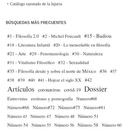
Catálogo razonado de la lujuria
BÚSQUEDAS MÁS FRECUENTES
#15 - Badiou
#1 - Filosofía 2.0
#2 - Michel Foucault
#18 - Literatura Infantil
#20 - Lo inenseñable en filosofía
#21 - Arte
#29 - Fenomenología
#30 - Naturaleza
#31 - Vitalismo Filosófico
#32 - Sexualidad
#35 - Filosofía desde y sobre el norte de México
#36
#37
#38
#39
#40
#41 - Hojear el siglo XX
#42
Dossier
Artículos
coronavirus
covid-19
Entrevistas
erotismo y pornografía
Numero#68
Número#66
Número#72
Número#75
Número#81
Número 51
Número 43
Número 47
Número 48
Número 54
Número 56
Número 58
Número 60
Número 55