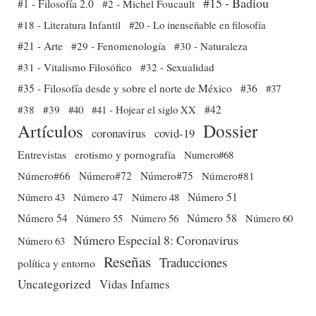
#15 - Badiou
#1 - Filosofía 2.0
#2 - Michel Foucault
#18 - Literatura Infantil
#20 - Lo inenseñable en filosofía
#21 - Arte
#29 - Fenomenología
#30 - Naturaleza
#31 - Vitalismo Filosófico
#32 - Sexualidad
#35 - Filosofía desde y sobre el norte de México
#36
#37
#38
#39
#40
#41 - Hojear el siglo XX
#42
Dossier
Artículos
coronavirus
covid-19
Entrevistas
erotismo y pornografía
Numero#68
Número#66
Número#72
Número#75
Número#81
Número 51
Número 43
Número 47
Número 48
Número 54
Número 56
Número 58
Número 60
Número 55
Número Especial 8: Coronavirus
Número 63
Reseñas
Traducciones
política y entorno
Uncategorized
Vidas Infames