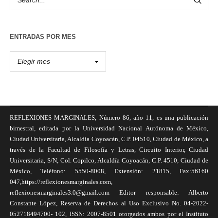
ENTRADAS POR MES
REFLEXIONES MARGINALES, Número 86, año 11, es una publicación
bimestral, editada por la Universidad Nacional Autónoma de México,
Ciudad Universitaria, Alcaldía Coyoacán, C.P. 04510, Ciudad de México, a
través de la Facultad de Filosofía y Letras, Circuito Interior, Ciudad
Universitaria, S/N, Col. Copilco, Alcaldía Coyoacán, C.P. 4510, Ciudad de
México, Teléfono: 5550-8008, Extensión: 21815, Fax:56160
047,https://reflexionesmarginales.com,
reflexionesmarginales3.0@gmail.com Editor responsable: Alberto
Constante López, Reserva de Derechos al Uso Exclusivo No. 04-2022-
052718494700- 102, ISSN: 2007-8501 otorgados ambos por el Instituto