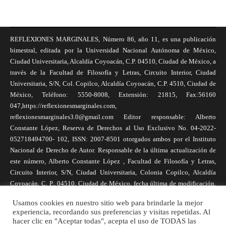
REFLEXIONES MARGINALES, Número 86, año 11, es una publicación
bimestral, editada por la Universidad Nacional Autónoma de México,
Ciudad Universitaria, Alcaldía Coyoacán, C.P. 04510, Ciudad de México, a
través de la Facultad de Filosofía y Letras, Circuito Interior, Ciudad
Universitaria, S/N, Col. Copilco, Alcaldía Coyoacán, C.P. 4510, Ciudad de
México, Teléfono: 5550-8008, Extensión: 21815, Fax:56160
047,https://reflexionesmarginales.com,
reflexionesmarginales3.0@gmail.com Editor responsable: Alberto
Constante López, Reserva de Derechos al Uso Exclusivo No. 04-2022-
052718494700- 102, ISSN: 2007-8501 otorgados ambos por el Instituto
Nacional de Derecho de Autor. Responsable de la última actualización de
este número, Alberto Constante López , Facultad de Filosofía y Letras,
Circuito Interior, S/N, Ciudad Universitaria, Colonia Copilco, Alcaldía
Coyoacán, C. P., 04510, Ciudad de México, fecha última de modificación,
1 de abril de 2025. Las opiniones expresadas por los autores no
Usamos cookies en nuestro sitio web para brindarle la mejor
necesariamente reflejan la postura de la revista, ni de Universidad Nacional
experiencia, recordando sus preferencias y visitas repetidas. Al
Autónoma de México. Los autores son responsables de los contenidos de
hacer clic en "Aceptar todas", acepta el uso de TODAS las