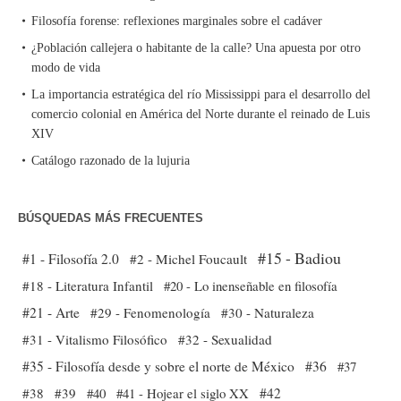
Filosofía forense: reflexiones marginales sobre el cadáver
¿Población callejera o habitante de la calle? Una apuesta por otro
modo de vida
La importancia estratégica del río Mississippi para el desarrollo del
comercio colonial en América del Norte durante el reinado de Luis
XIV
Catálogo razonado de la lujuria
BÚSQUEDAS MÁS FRECUENTES
#15 - Badiou
#1 - Filosofía 2.0
#2 - Michel Foucault
#18 - Literatura Infantil
#20 - Lo inenseñable en filosofía
#21 - Arte
#29 - Fenomenología
#30 - Naturaleza
#31 - Vitalismo Filosófico
#32 - Sexualidad
#35 - Filosofía desde y sobre el norte de México
#36
#37
#38
#39
#40
#41 - Hojear el siglo XX
#42