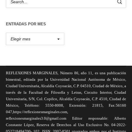
ENTRADAS POR MES
REFLEXIONES MARGINALES, Número 86, año 11, es una publicación
bimestral, editada por la Universidad Nacional Autónoma de México,
Ciudad Universitaria, Alcaldía Coyoacán, C.P. 04510, Ciudad de México, a
través de la Facultad de Filosofía y Letras, Circuito Interior, Ciudad
Universitaria, S/N, Col. Copilco, Alcaldía Coyoacán, C.P. 4510, Ciudad de
México, Teléfono: 5550-8008, Extensión: 21815, Fax:56160
047,https://reflexionesmarginales.com,
reflexionesmarginales3.0@gmail.com Editor responsable: Alberto
Constante López, Reserva de Derechos al Uso Exclusivo No. 04-2022-
052718494700- 102, ISSN: 2007-8501 otorgados ambos por el Instituto