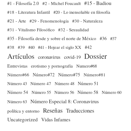
#15 - Badiou
#1 - Filosofía 2.0
#2 - Michel Foucault
#18 - Literatura Infantil
#20 - Lo inenseñable en filosofía
#21 - Arte
#29 - Fenomenología
#30 - Naturaleza
#31 - Vitalismo Filosófico
#32 - Sexualidad
#35 - Filosofía desde y sobre el norte de México
#36
#37
#38
#39
#40
#41 - Hojear el siglo XX
#42
Dossier
Artículos
coronavirus
covid-19
Entrevistas
erotismo y pornografía
Numero#68
Número#66
Número#72
Número#75
Número#81
Número 51
Número 43
Número 47
Número 48
Número 54
Número 56
Número 58
Número 60
Número 55
Número Especial 8: Coronavirus
Número 63
Reseñas
Traducciones
política y entorno
Uncategorized
Vidas Infames