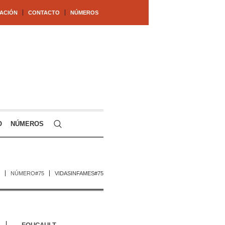
ACIÓN
CONTACTO
NÚMEROS
O
NÚMEROS
NÚMERO#75
VIDASINFAMES#75