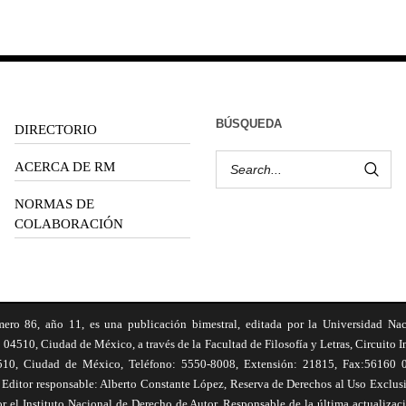
BÚSQUEDA
DIRECTORIO
ACERCA DE RM
NORMAS DE
COLABORACIÓN
6, año 11, es una publicación bimestral, editada por la Universidad Na
 04510, Ciudad de México, a través de la Facultad de Filosofía y Letras, Circuito In
510, Ciudad de México, Teléfono: 5550-8008, Extensión: 21815, Fax:56160 047
Editor responsable: Alberto Constante López, Reserva de Derechos al Uso Excl
el Instituto Nacional de Derecho de Autor. Responsable de la última actualizac