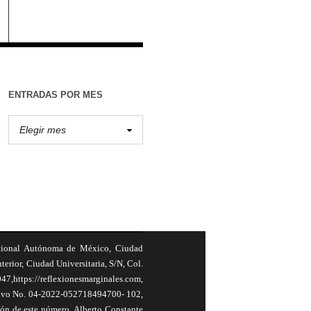
ENTRADAS POR MES
cional Autónoma de México, Ciudad
terior, Ciudad Universitaria, S/N, Col.
,https://reflexionesmarginales.com,
usivo No. 04-2022-052718494700- 102,
ión de este número, Alberto Constante