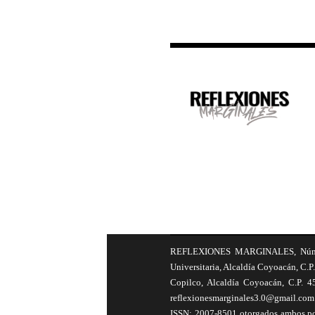
REFLEXIONES MARGINALES, Número 8
Universitaria, Alcaldía Coyoacán, C.P.
Copilco, Alcaldía Coyoacán, C.P. 4
reflexionesmarginales3.0@gmail.com 
ISSN: 2007-8501 otorgados ambos por 