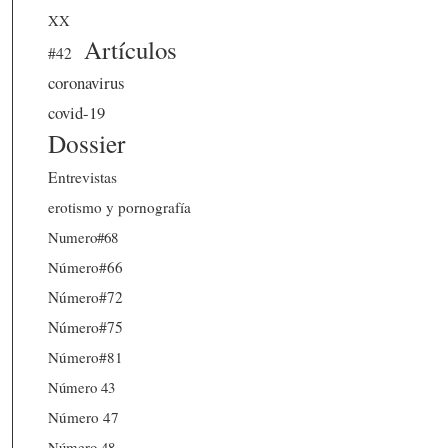
XX
Artículos
#42
coronavirus
covid-19
Dossier
Entrevistas
erotismo y pornografía
Numero#68
Número#66
Número#72
Número#75
Número#81
Número 43
Número 47
Número 48