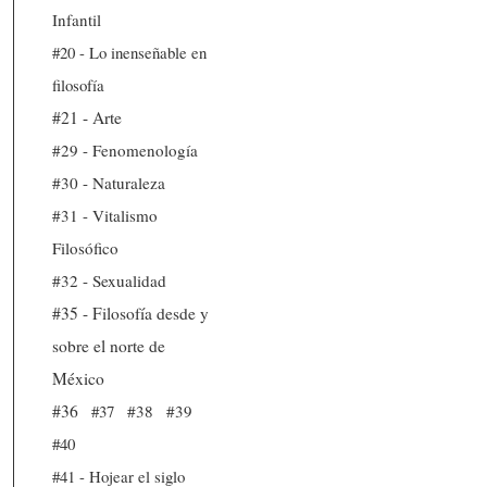
Infantil
#20 - Lo inenseñable en
filosofía
#21 - Arte
#29 - Fenomenología
#30 - Naturaleza
#31 - Vitalismo
Filosófico
#32 - Sexualidad
#35 - Filosofía desde y
sobre el norte de
México
#36
#37
#38
#39
#40
#41 - Hojear el siglo