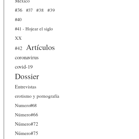
México
#36
#37
#38
#39
#40
#41 - Hojear el siglo
XX
Artículos
#42
coronavirus
covid-19
Dossier
Entrevistas
erotismo y pornografía
Numero#68
Número#66
Número#72
Número#75