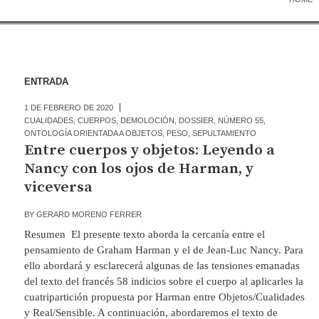
ENTRADA
1 DE FEBRERO DE 2020
CUALIDADES
,
CUERPOS
,
DEMOLOCIÓN
,
DOSSIER
,
NÚMERO 55
,
ONTOLOGÍA ORIENTADA A OBJETOS
,
PESO
,
SEPULTAMIENTO
Entre cuerpos y objetos: Leyendo a
Nancy con los ojos de Harman, y
viceversa
BY
GERARD MORENO FERRER
Resumen El presente texto aborda la cercanía entre el
pensamiento de Graham Harman y el de Jean-Luc Nancy. Para
ello abordará y esclarecerá algunas de las tensiones emanadas
del texto del francés 58 indicios sobre el cuerpo al aplicarles la
cuatripartición propuesta por Harman entre Objetos/Cualidades
y Real/Sensible. A continuación, abordaremos el texto de