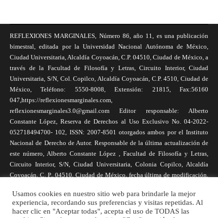
REFLEXIONES MARGINALES, Número 86, año 11, es una publicación
bimestral, editada por la Universidad Nacional Autónoma de México,
Ciudad Universitaria, Alcaldía Coyoacán, C.P. 04510, Ciudad de México, a
través de la Facultad de Filosofía y Letras, Circuito Interior, Ciudad
Universitaria, S/N, Col. Copilco, Alcaldía Coyoacán, C.P. 4510, Ciudad de
México, Teléfono: 5550-8008, Extensión: 21815, Fax:56160
047,https://reflexionesmarginales.com,
reflexionesmarginales3.0@gmail.com Editor responsable: Alberto
Constante López, Reserva de Derechos al Uso Exclusivo No. 04-2022-
052718494700- 102, ISSN: 2007-8501 otorgados ambos por el Instituto
Nacional de Derecho de Autor. Responsable de la última actualización de
este número, Alberto Constante López , Facultad de Filosofía y Letras,
Circuito Interior, S/N, Ciudad Universitaria, Colonia Copilco, Alcaldía
Coyoacán, C. P., 04510, Ciudad de México, fecha última de modificación,
1 de abril de 2025. Las opiniones expresadas por los autores no
Usamos cookies en nuestro sitio web para brindarle la mejor
necesariamente reflejan la postura de la revista, ni de Universidad Nacional
experiencia, recordando sus preferencias y visitas repetidas. Al
Autónoma de México. Los autores son responsables de los contenidos de
hacer clic en "Aceptar todas", acepta el uso de TODAS las
sus artículos. Se autoriza la reproducción total o parcial de los textos aquí