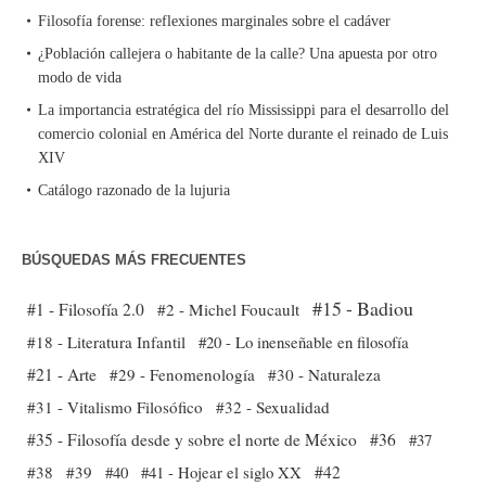
Filosofía forense: reflexiones marginales sobre el cadáver
¿Población callejera o habitante de la calle? Una apuesta por otro
modo de vida
La importancia estratégica del río Mississippi para el desarrollo del
comercio colonial en América del Norte durante el reinado de Luis
XIV
Catálogo razonado de la lujuria
BÚSQUEDAS MÁS FRECUENTES
#15 - Badiou
#1 - Filosofía 2.0
#2 - Michel Foucault
#18 - Literatura Infantil
#20 - Lo inenseñable en filosofía
#21 - Arte
#29 - Fenomenología
#30 - Naturaleza
#31 - Vitalismo Filosófico
#32 - Sexualidad
#35 - Filosofía desde y sobre el norte de México
#36
#37
#38
#39
#40
#41 - Hojear el siglo XX
#42